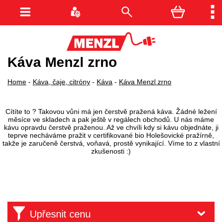
Káva Menzl zrno
Home
-
Káva, čaje, citróny
-
Káva
-
Káva Menzl zrno
Cítíte to ? Takovou vůni má jen čerstvě pražená káva. Žádné ležení
měsíce ve skladech a pak ještě v regálech obchodů. U nás máme
kávu opravdu čerstvě praženou. Až ve chvíli kdy si kávu objednáte, ji
teprve necháváme pražit v certifikované bio Holešovické pražírně,
takže je zaručeně čerstvá, voňavá, prostě vynikající. Víme to z vlastní
zkušenosti :)
Upřesnit cenu