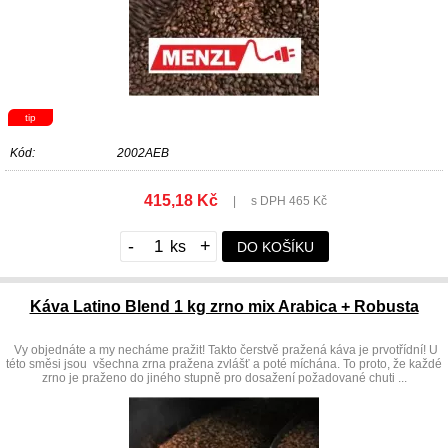
tip
Kód:
2002AEB
415,18 Kč
|
s DPH 465 Kč
-
+
DO KOŠÍKU
Káva Latino Blend 1 kg zrno mix Arabica + Robusta
Vy objednáte a my necháme pražit! Takto čerstvě pražená káva je prvotřídní! U
této směsi jsou všechna zrna pražena zvlášť a poté míchána. To proto, že každé
zrno je praženo do jiného stupně pro dosažení požadované chuti ...