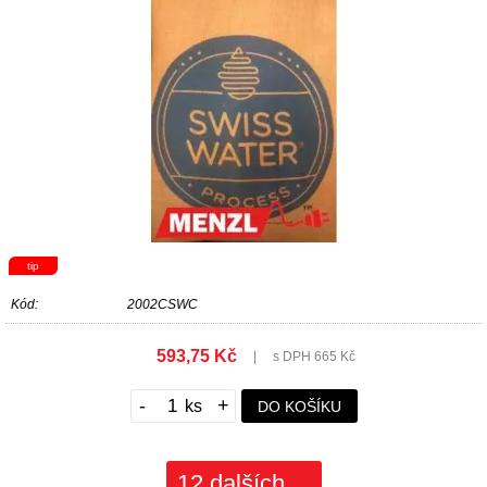
tip
Kód:
2002CSWC
593,75 Kč
|
s DPH 665 Kč
-
+
DO KOŠÍKU
12 dalších ...