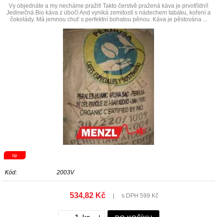
Vy objednáte a my necháme pražit! Takto čerstvě pražená káva je prvotřídní!
Jedinečná Bio káva z úbočí And vyniká zemitostí s nádechem tabáku, koření a
čokolády. Má jemnou chuť s perfektní bohatou pěnou. Káva je pěstována ...
tip
Kód:
2003V
534,82 Kč
|
s DPH 599 Kč