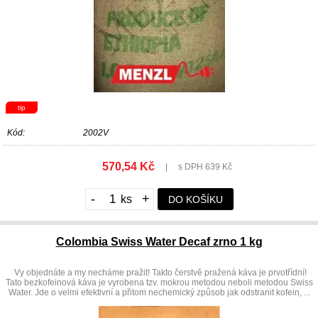
tip
Kód:
2002V
570,54 Kč
|
s DPH 639 Kč
-
+
DO KOŠÍKU
Colombia Swiss Water Decaf zrno 1 kg
Vy objednáte a my necháme pražit! Takto čerstvě pražená káva je prvotřídní!
Tato bezkofeinová káva je vyrobena tzv. mokrou metodou neboli metodou Swiss
Water. Jde o velmi efektivní a přitom nechemický způsob jak odstranit kofein, ...