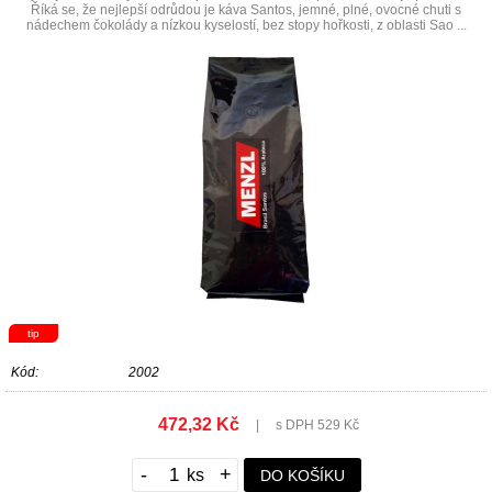
Říká se, že nejlepší odrůdou je káva Santos, jemné, plné, ovocné chuti s
nádechem čokolády a nízkou kyselostí, bez stopy hořkosti, z oblasti Sao ...
tip
Kód:
2002
472,32 Kč
|
s DPH 529 Kč
-
+
DO KOŠÍKU