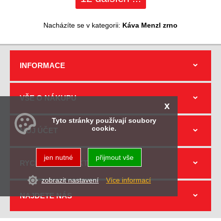
Nacházíte se v kategorii:
Káva Menzl zrno
INFORMACE
VŠE O NÁKUPU
x
Tyto stránky používají soubory
cookie.
MŮJ ÚČET
jen nutné
přijmout vše
RYCHLÝ KONTAKT
zobrazit nastavení
Více informací
NAJDETE NÁS