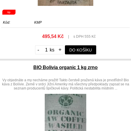
tip
Kód:
KMP
495,54 Kč
|
s DPH 555 Kč
-
+
DO KOŠÍKU
BIO Bolivia organic 1 kg zrno
Vy objednáte a my necháme pražit! Takto čerstvě pražená káva je prvotřídní! Bio
káva z Bolívie. Země v srdci Jižní Ameriky má všechny předpoklady zapsat se na
seznam producentů špičkové kávy. Politická nestabilita místním ...