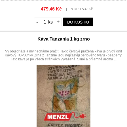
479,46 Kč
|
s DPH 537 Kč
-
+
DO KOŠÍKU
Káva Tanzania 1 kg zrno
Vy objednáte a my necháme pražit! Takto čerstvě pražená káva je prvotřídní!
Kávový TOP Afriky. Zrna z Tanznie jsou nejčastěji perlového tvaru - peaberry.
Tato káva je po všech stránkách vyvážená. Silné a příjemné aroma ...