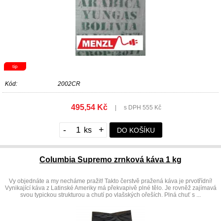
tip
Kód:
2002CR
495,54 Kč
|
s DPH 555 Kč
-
+
DO KOŠÍKU
Columbia Supremo zrnková káva 1 kg
Vy objednáte a my necháme pražit! Takto čerstvě pražená káva je prvotřídní!
Vynikající káva z Latinské Ameriky má překvapivě plné tělo. Je rovněž zajímavá
svou typickou strukturou a chutí po vlašských ořeších. Plná chuť s ...