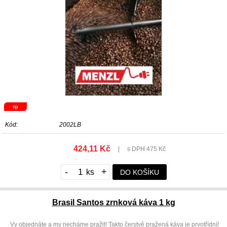
tip
Kód:
2002LB
424,11 Kč
|
s DPH 475 Kč
-
+
DO KOŠÍKU
Brasil Santos zrnková káva 1 kg
Vy objednáte a my necháme pražit! Takto čerstvě pražená káva je prvotřídní!