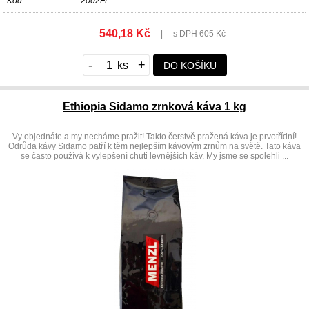
Kód:
2002FL
540,18 Kč
|
s DPH 605 Kč
-
+
DO KOŠÍKU
Ethiopia Sidamo zrnková káva 1 kg
Vy objednáte a my necháme pražit! Takto čerstvě pražená káva je prvotřídní!
Odrůda kávy Sidamo patří k těm nejlepším kávovým zrnům na světě. Tato káva
se často používá k vylepšení chuti levnějších káv. My jsme se spolehli ...