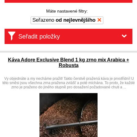
Máte nastavené filtry:
Seřazeno
od nejlevnějšího
Seřadit položky
Káva Adore Exclusive Blend 1 kg zrno mix Arabica +
Robusta
Vy objednáte a my necháme pražit! Takto čerstvě pražená káva je prvotřídní! U
této směsi jsou všechna zrna pražena zvlášť a poté míchána. To proto, že každé
zrno je praženo do jiného stupně pro dosažení požadované chuti a ...