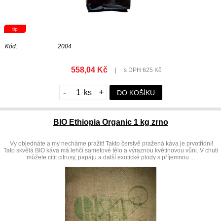
tip
Kód:
2004
558,04 Kč
|
s DPH 625 Kč
-
+
DO KOŠÍKU
BIO Ethiopia Organic 1 kg zrno
Vy objednáte a my necháme pražit! Takto čerstvě pražená káva je prvotřídní!
Tato skvělá BIO káva má lehčí sametové tělo a výraznou květinovou vůni. V chuti
můžete cítit citrusy, papáju a další exotické plody s příjemnou ...