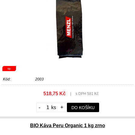
tip
Kód:
2003
518,75 Kč
|
s DPH 581 Kč
-
+
DO KOŠÍKU
BIO Káva Peru Organic 1 kg zrno