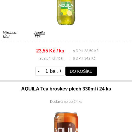
Výrobce:
Aquila
Kód:
776
23,55 Kč / ks
|
s DPH 28,50 Kč
282,64 Kč / bal.
|
s DPH 342 Kč
-
+
DO KOŠÍKU
AQUILA Tea broskev plech 330ml / 24 ks
Dodáváme po 24 ks