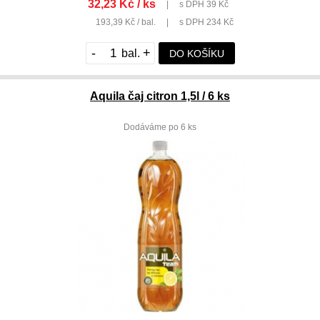
32,23 Kč / ks
|
s DPH 39 Kč
193,39 Kč / bal.
|
s DPH 234 Kč
-
+
DO KOŠÍKU
Aquila čaj citron 1,5l / 6 ks
Dodáváme po 6 ks