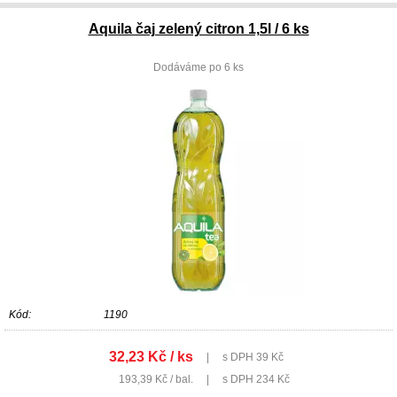
Aquila čaj zelený citron 1,5l / 6 ks
Dodáváme po 6 ks
Kód:
1190
32,23 Kč / ks
|
s DPH 39 Kč
193,39 Kč / bal.
|
s DPH 234 Kč