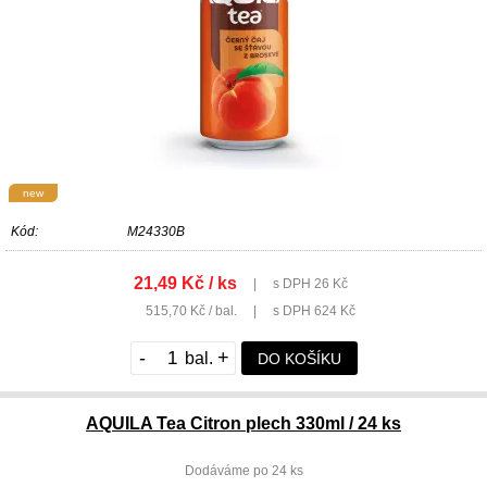
new
Kód:
M24330B
21,49 Kč / ks
|
s DPH 26 Kč
515,70 Kč / bal.
|
s DPH 624 Kč
-
+
DO KOŠÍKU
AQUILA Tea Citron plech 330ml / 24 ks
Dodáváme po 24 ks