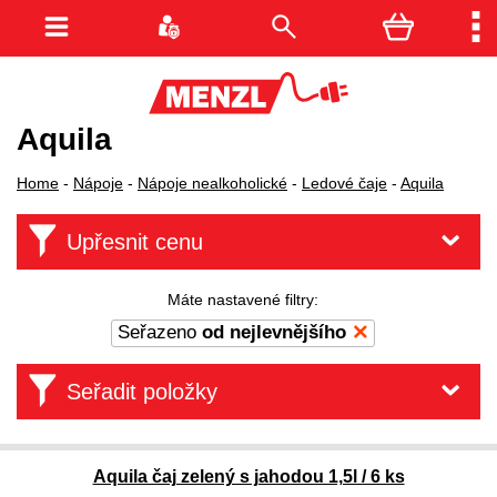
Aquila
Home
-
Nápoje
-
Nápoje nealkoholické
-
Ledové čaje
-
Aquila
Upřesnit cenu
Máte nastavené filtry:
Seřazeno
od nejlevnějšího
Seřadit položky
Aquila čaj zelený s jahodou 1,5l / 6 ks