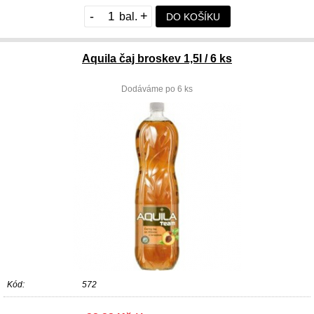
-
+
DO KOŠÍKU
Aquila čaj broskev 1,5l / 6 ks
Dodáváme po 6 ks
Kód:
572