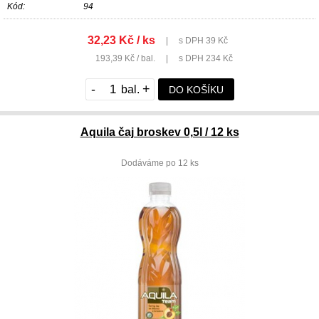
Kód:
94
32,23 Kč / ks
|
s DPH 39 Kč
193,39 Kč / bal.
|
s DPH 234 Kč
-
+
DO KOŠÍKU
Aquila čaj broskev 0,5l / 12 ks
Dodáváme po 12 ks