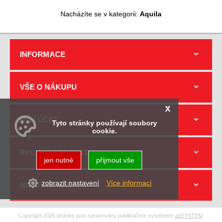
Nacházíte se v kategorii:
Aquila
INFORMACE
VŠE O NÁKUPU
x
MŮJ ÚČET
Tyto stránky používají soubory
cookie.
RYCHLÝ KONTAKT
jen nutné
přijmout vše
zobrazit nastavení
Více informací
NAJDETE NÁS
Copyright 2026 stránky jsou spravovány publikačním systémem
adSYSTEM
.