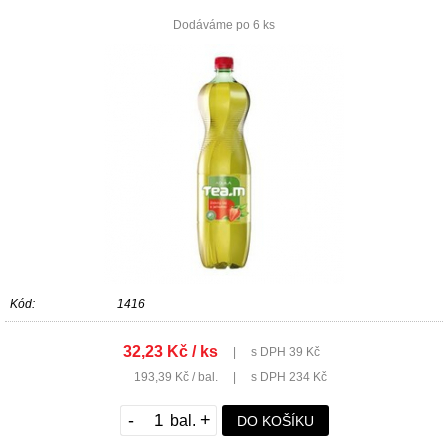
Dodáváme po 6 ks
Kód:
1416
32,23 Kč / ks
|
s DPH 39 Kč
193,39 Kč / bal.
|
s DPH 234 Kč
-
+
DO KOŠÍKU