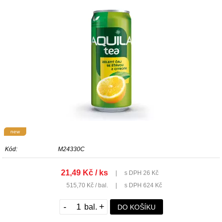
new
Kód:
M24330C
21,49 Kč / ks
|
s DPH 26 Kč
515,70 Kč / bal.
|
s DPH 624 Kč
-
+
DO KOŠÍKU