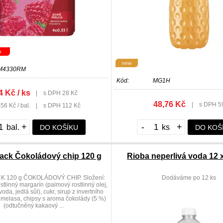
p
new
M4330RM
Kód:
MG1H
4 Kč / ks
|
s DPH 28 Kč
48,76 Kč
|
s DPH 5
56 Kč / bal.
|
s DPH 112 Kč
+
-
+
DO KOŠÍKU
DO KOŠ
Jack Čokoládový chip 120 g
Rioba neperlivá voda 12 
K 120 g ČOKOLÁDOVÝ CHIP. Složení:
Dodáváme po 12 ks
stlinný margarín (palmový rostlinný olej,
voda, jedlá sůl), cukr, sirup z invertního
á melasa, chipsy s aroma čokolády (5 %)
(odtučněný kakaový ...