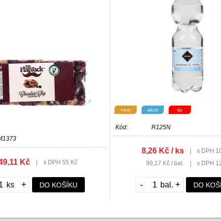
new
akce
tip
Kód:
R125N
M1373
8,26 Kč / ks
|
s DPH 1
49,11 Kč
|
s DPH 55 Kč
99,17 Kč / bal.
|
s DPH 1
+
-
+
DO KOŠÍKU
DO KOŠ