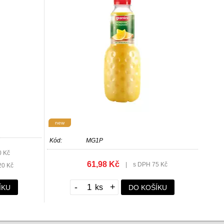
new
Kód:
MG1P
0 Kč
61,98 Kč
|
s DPH 75 Kč
20 Kč
-
+
ÍKU
DO KOŠÍKU