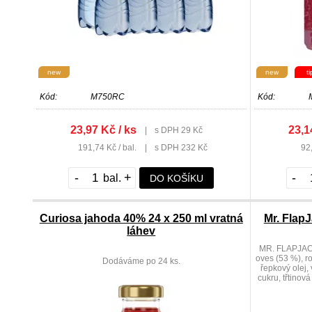
new
new
ti
Kód:
M750RC
Kód:
23,97 Kč / ks
23,1
|
s DPH 29 Kč
191,74 Kč / bal.
|
s DPH 232 Kč
92,
-
+
-
DO KOŠÍKU
Curiosa jahoda 40% 24 x 250 ml vratná
Mr. Flap
láhev
MR. FLAPJAC
oves (53 %), ro
Dodáváme po 24 ks.
řepkový olej, 
cukru, třtinov