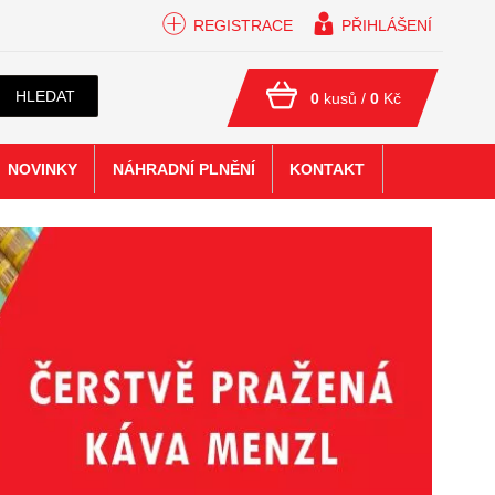
REGISTRACE
PŘIHLÁŠENÍ
HLEDAT
0
kusů /
0
Kč
NOVINKY
NÁHRADNÍ PLNĚNÍ
KONTAKT