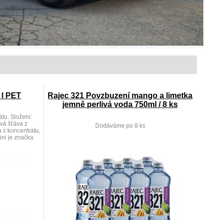
 l PET
Rajec 321 Povzbuzení mango a limetka
jemně perlivá voda 750ml / 8 ks
tu. Složení:
vá šťáva z
Dodáváme po 8 ks
a z koncentrátu,
ini je značka