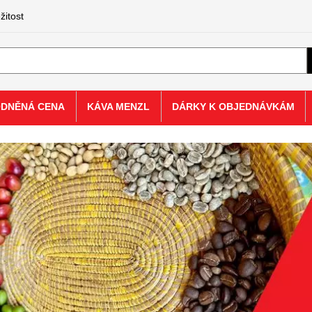
žitost
ODNĚNÁ CENA
KÁVA MENZL
DÁRKY K OBJEDNÁVKÁM