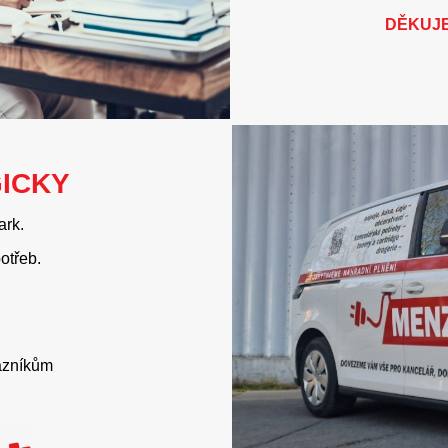
DĚKUJE
GICKY
ark.
otřeb.
kazníkům