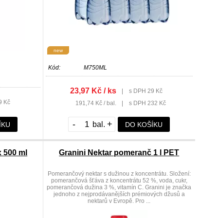
new
Kód:
M750ML
23,97 Kč / ks
|
s DPH 29 Kč
9 Kč
191,74 Kč / bal.
|
s DPH 232 Kč
-
+
ÍKU
DO KOŠÍKU
x 500 ml
Granini Nektar pomeranč 1 l PET
Pomerančový nektar s dužinou z koncentrátu. Složení:
pomerančová šťáva z koncentrátu 52 %, voda, cukr,
pomerančová dužina 3 %, vitamín C. Granini je značka
jednoho z nejprodávanějších prémiových džusů a
nektarů v Evropě. Pro ...