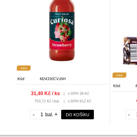
new
new
Kód:
M24330CVJAH
Kód:
31,40 Kč / ks
|
s DPH 38 Kč
753,72 Kč / bal.
|
s DPH 912 Kč
-
+
-
DO KOŠÍKU