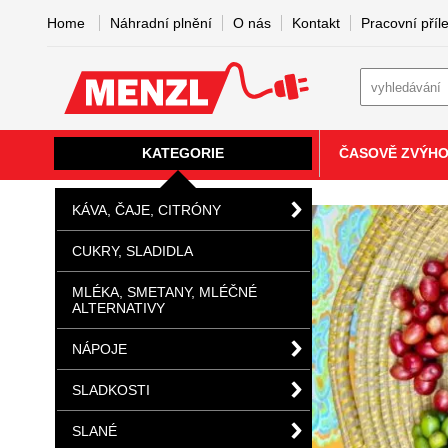
Home
Náhradní plnění
O nás
Kontakt
Pracovní příle
KATEGORIE
ČASOVĚ ZVÝH
KÁVA, ČAJE, CITRÓNY
CUKRY, SLADIDLA
MLÉKA, SMETANY, MLÉČNÉ
ALTERNATIVY
NÁPOJE
SLADKOSTI
SLANÉ