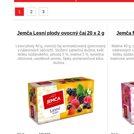
1
2
3
Jemča Lesní plody ovocný čaj 20 x 2 g
Jemča M
Lesní plody 40 g, ovocný čaj aromatizovaný (porcovaný
Malina 40 g, 
v nálevových sáčcích). Složení: jablečná dužina, květ
nálevových sá
ibišku súdánského, jahoda 5 %, malina 5 %, kyselina
ibišku súdán
citronová, vanilkové aroma, šípky, pomerančová kůra,
malinové arom
dužina ...