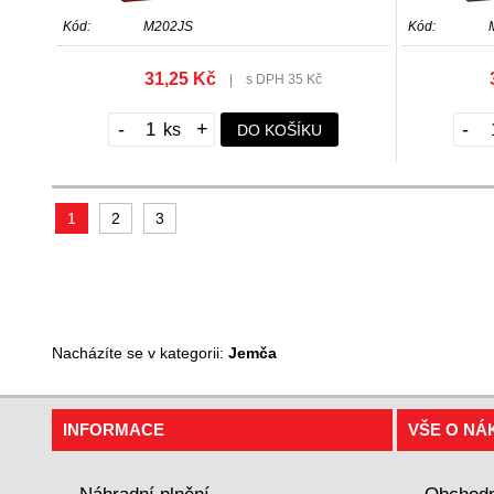
Kód:
M202JS
Kód:
31,25 Kč
|
s DPH 35 Kč
-
+
-
DO KOŠÍKU
1
2
3
Nacházíte se v kategorii:
Jemča
INFORMACE
VŠE O NÁ