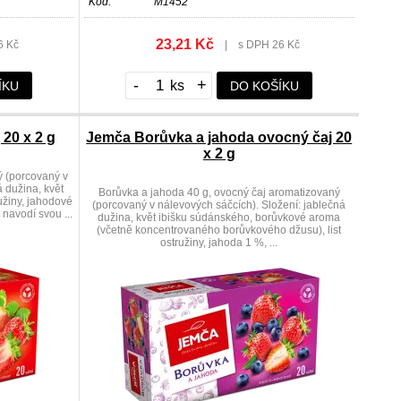
Kód:
M1452
23,21 Kč
6 Kč
|
s DPH 26 Kč
-
+
ÍKU
DO KOŠÍKU
20 x 2 g
Jemča Borůvka a jahoda ovocný čaj 20
x 2 g
ý (porcovaný v
 dužina, květ
Borůvka a jahoda 40 g, ovocný čaj aromatizovaný
užiny, jahodové
(porcovaný v nálevových sáčcích). Složení: jablečná
 navodí svou ...
dužina, květ ibišku súdánského, borůvkové aroma
(včetně koncentrovaného borůvkového džusu), list
ostružiny, jahoda 1 %, ...