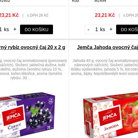
M1602
Kód:
M1494
23,21 Kč
23,21 Kč
|
s DPH 26 Kč
|
s DPH 2
+
-
+
DO KOŠÍKU
DO KOŠ
ný rybíz ovocný čaj 20 x 2 g
Jemča Jahoda ovocný čaj 
 g, ovocný čaj aromatizovaný (porcovaný
Jahoda 40 g, ovocný čaj aromatizovan
áčcích). Složení: jablečná dužina, květ
nálevových sáčcích). Složení: jablečná
nského, dužnina černého rybízu 10 %,
ibišku súdánského, jahoda 5 %, list ostr
ronová, kořen lékořice, aroma černého
aroma, šípky. Nejoblíbenější lesní ovoce
rybízu. Již ...