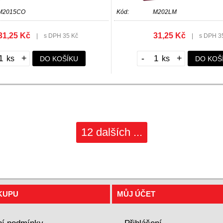
M2015CO
Kód:
M202LM
31,25 Kč
31,25 Kč
|
s DPH 35 Kč
|
s DPH 3
+
-
+
DO KOŠÍKU
DO KOŠ
12 dalších ...
KUPU
MŮJ ÚČET