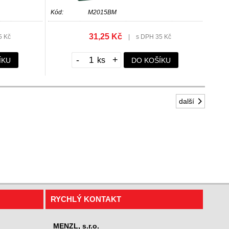
Kód:
M2015BM
31,25 Kč
5 Kč
|
s DPH 35 Kč
-
+
ÍKU
DO KOŠÍKU
další
RYCHLÝ KONTAKT
MENZL, s.r.o.