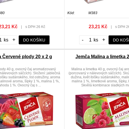
380
Kód:
M383
23,21 Kč
23,21 Kč
|
s DPH 26 Kč
|
s DPH 2
+
-
+
DO KOŠÍKU
DO KOŠ
 Červené plody 20 x 2 g
Jemča Malina a limetka 2
ody 40 g, ovocný čaj aromatizovaný
Malina a limetka 40 g, ovocný čaj a
nálevových sáčcích). Složení: jablečná
(porcovaný v nálevových sáčcích). Slo
ibišku sudánského, list ostružiny, aroma
dužina, květ ibišku súdánského, mal
malinové aroma, šípky 1 %, malina 1 %,
malina 1 %, limetkové aroma, šípky, 
ahoda 1 %. Ovocný čaj s ...
Skvělá kombinace sladkých mal