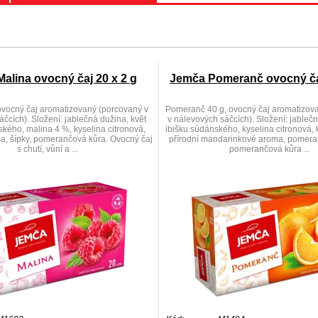
alina ovocný čaj 20 x 2 g
Jemča Pomeranč ovocný čaj
ovocný čaj aromatizovaný (porcovaný v
Pomeranč 40 g, ovocný čaj aromatizov
čcích). Složení: jablečná dužina, květ
v nálevových sáčcích). Složení: jablečn
ského, malina 4 %, kyselina citronová,
ibišku súdánského, kyselina citronová,
a, šípky, pomerančová kůra. Ovocný čaj
přírodní mandarinkové aroma, pomer
s chutí, vůní a ...
pomerančová kůra ...