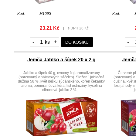
Kód:
M1095
Kód:
23,21 Kč
|
s DPH 26 Kč
-
+
-
DO KOŠÍKU
Jemča Jablko a šípek 20 x 2 g
Jemča
Jablko a šípek 40 g, ovocný čaj aromatizovaný
Červené pl
(porcovaný v nálevových sáčcích). Složení: jablečná
(porcovaný v 
dužina 58 %, květ ibišku súdánského, kořen čekanky,
dužina, květ 
aroma, pomerančová kůra, list ostružiny, kyselina
lesí jahody, 
citronová, jablko 2 %, ...
j