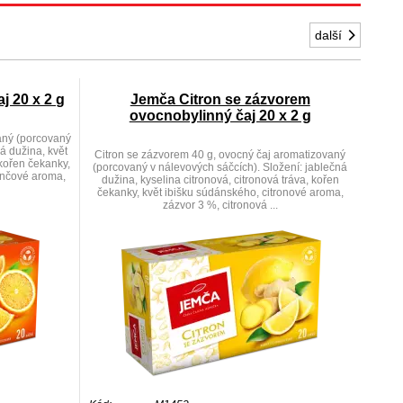
další
 20 x 2 g
Jemča Citron se zázvorem
ovocnobylinný čaj 20 x 2 g
aný (porcovaný
á dužina, květ
Citron se zázvorem 40 g, ovocný čaj aromatizovaný
 kořen čekanky,
(porcovaný v nálevových sáčcích). Složení: jablečná
ančové aroma,
dužina, kyselina citronová, citronová tráva, kořen
čekanky, květ ibišku súdánského, citronové aroma,
zázvor 3 %, citronová ...