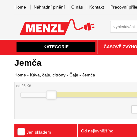
Home
Náhradní plnění
O nás
Kontakt
Pracovní příle
KATEGORIE
ČASOVĚ ZVÝH
Jemča
Home
-
Káva, čaje, citróny
-
Čaje
-
Jemča
od 26 Kč
Od nejlevnějšího
Jen skladem