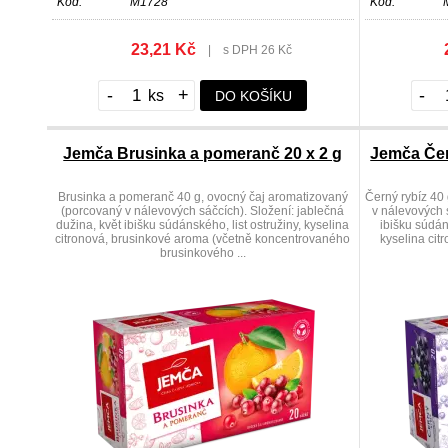
Kód:
M1728
Kód:
23,21 Kč
|
s DPH 26 Kč
-
+
-
DO KOŠÍKU
Jemča Brusinka a pomeranč 20 x 2 g
Jemča Čer
Brusinka a pomeranč 40 g, ovocný čaj aromatizovaný
Černý rybíz 40
(porcovaný v nálevových sáčcích). Složení: jablečná
v nálevových s
dužina, květ ibišku súdánského, list ostružiny, kyselina
ibišku súdá
citronová, brusinkové aroma (včetně koncentrovaného
kyselina cit
brusinkového ...