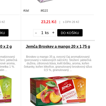
Kód:
M121
23,21 Kč
6 Kč
|
s DPH 26 Kč
-
+
ÍKU
DO KOŠÍKU
0 x 2 g
Jemča Broskev a mango 20 x 1,75 g
romatizovaný
Broskev a mango 35 g, ovocný čaj aromatizovaný
žení: jablečná
(porcovaný v nálevových sáčcích). Složení: jablečná
inové aroma,
dužina, citronová tráva, květ ibišku, aroma, kořen
limetka 1 %.
čekanky, kořen lékořice, granulovaný broskvový džus
in ...
0,5 %, granulovaný ...