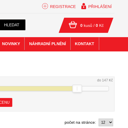
REGISTRACE
PŘIHLÁŠENÍ
HLEDAT
0
kusů /
0
Kč
NOVINKY
NÁHRADNÍ PLNĚNÍ
KONTAKT
do 147 Kč
 CENU
počet na stránce: