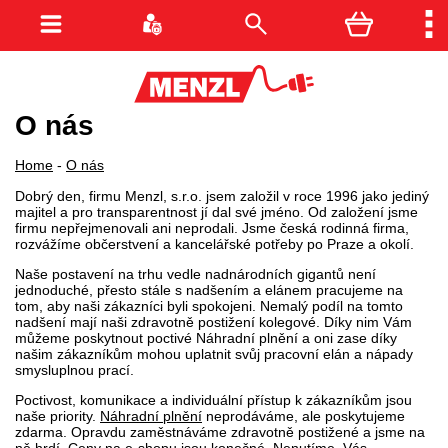
O nás
Home
-
O nás
Dobrý den, firmu Menzl, s.r.o. jsem založil v roce 1996 jako jediný
majitel a pro transparentnost jí dal své
jméno. Od založení jsme
firmu nepřejmenovali ani neprodali. Jsme česká rodinná firma,
rozvážíme občerstvení a kancelářské potřeby po Praze a okolí.
Naše postavení na trhu vedle nadnárodních gigantů není
jednoduché, přesto stále s nadšením a elánem pracujeme na
tom, aby naši zákazníci byli spokojeni. Nemalý podíl na tomto
nadšení mají naši zdravotně postižení kolegové. Díky nim Vám
můžeme poskytnout poctivé Náhradní plnění a oni zase díky
našim zákazníkům mohou uplatnit svůj pracovní elán a nápady
smysluplnou prací.
Poctivost, komunikace a individuální přístup k zákazníkům jsou
naše priority.
Náhradní plnění
neprodáváme, ale poskytujeme
zdarma. Opravdu zaměstnáváme zdravotně postižené a jsme na