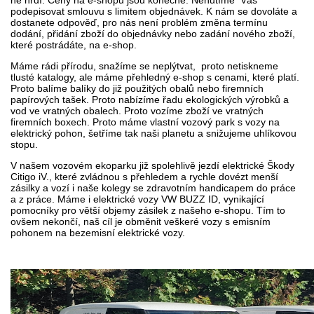
ně hrdí. Ceny na e-shopu jsou konečné. Nenutíme Vás
podepisovat smlouvu s limitem objednávek. K nám se dovoláte a
dostanete odpověď, pro nás není problém změna termínu
dodání, přidání
zboží do objednávky nebo zadání
nového zboží,
které postrádáte, na e-shop.
Máme rádi přírodu, snažíme se neplýtvat,
proto netiskneme
tlusté katalogy,
ale máme přehledný e-shop s cenami, které platí.
Proto balíme balíky do již použitých obalů nebo firemních
papírových tašek. Proto nabízíme řadu ekologických výrobků a
vod ve vratných obalech. Proto vozíme zboží ve vratných
firemních boxech. Proto máme vlastní vozový park s vozy na
elektrický pohon, šetříme tak naši planetu a snižujeme uhlíkovou
stopu.
V našem vozovém ekoparku již spolehlivě jezdí elektrické Škody
Citigo iV., které zvládnou s přehledem a rychle dovézt menší
zásilky a vozí i naše kolegy se zdravotním handicapem do práce
a z práce. Máme i elektrické vozy VW BUZZ ID, vynikající
pomocníky pro větší objemy zásilek z našeho e-shopu. Tím to
ovšem nekončí, naš cíl je obměnit veškeré vozy s emisním
pohonem na bezemisní elektrické vozy.