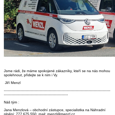
Jsme rádi, že máme spokojené zákazníky, kteří se na nás mohou
spolehnout, přidejte se k nim i Vy.
Jiří Menzl
-----------------------------------------------------------------------------------
--------------------------------------------------
Náš tým :
Jana Menzlová – obchodní zástupce, specialistka na Náhradní
plnění
: 777 675 550, mail: menzl@menzl.cz