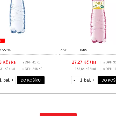
p
M127RS
Kód:
1905
8 Kč / ks
27,27 Kč / ks
|
s DPH 41 Kč
|
s DPH 3
31 Kč / bal.
|
s DPH 246 Kč
163,64 Kč / bal.
|
s DPH 1
+
-
+
DO KOŠÍKU
DO KOŠ