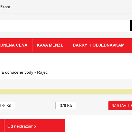
žitost
ODNĚNÁ CENA
KÁVA MENZL
DÁRKY K OBJEDNÁVKÁM
é a ochucené vody
-
Rajec
NASTAVIT
Od nejdražšího