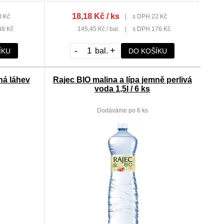
18,18 Kč / ks
3 Kč
|
s DPH 22 Kč
38 Kč
145,45 Kč / bal.
|
s DPH 176 Kč
-
+
ÍKU
DO KOŠÍKU
ná láhev
Rajec BIO malina a lípa jemně perlivá
voda 1,5l / 6 ks
Dodáváme po 6 ks