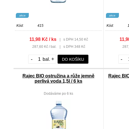
akce
akce
Kód:
415
Kód:
11,98 Kč / ks
11,9
|
s DPH 14,50 Kč
287,60 Kč / bal.
|
s DPH 348 Kč
287,
-
+
-
DO KOŠÍKU
Rajec BIO ostružina a růže jemně
Rajec BIO
perlivá voda 1,5l / 6 ks
Dodáváme po 6 ks