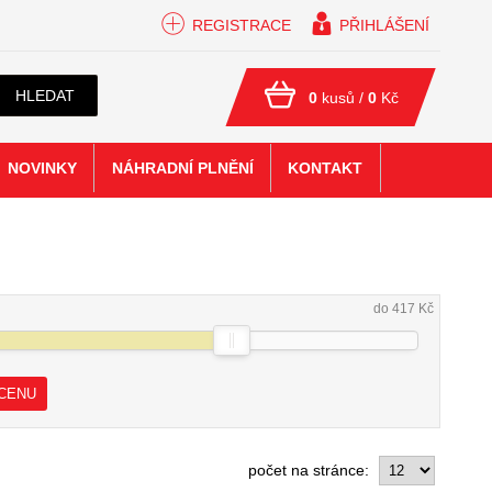
REGISTRACE
PŘIHLÁŠENÍ
HLEDAT
0
kusů /
0
Kč
NOVINKY
NÁHRADNÍ PLNĚNÍ
KONTAKT
do 417 Kč
 CENU
počet na stránce: