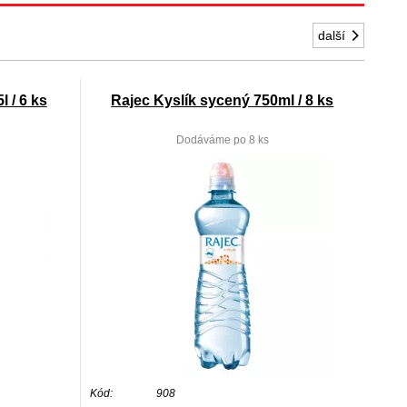
další
 / 6 ks
Rajec Kyslík sycený 750ml / 8 ks
Dodáváme po 8 ks
Kód:
908