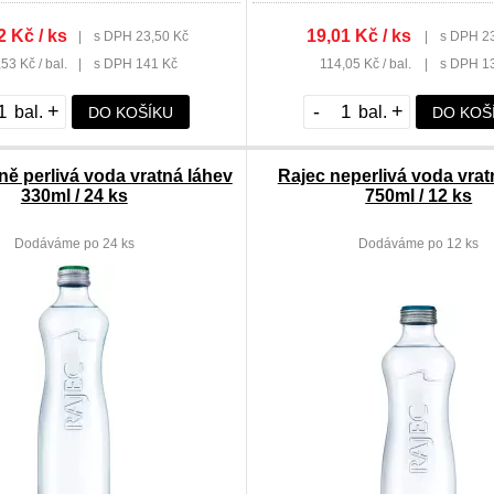
2 Kč / ks
19,01 Kč / ks
|
s DPH 23,50 Kč
|
s DPH 2
53 Kč / bal.
|
s DPH 141 Kč
114,05 Kč / bal.
|
s DPH 1
+
-
+
DO KOŠÍKU
DO KOŠ
ně perlivá voda vratná láhev
Rajec neperlivá voda vrat
330ml / 24 ks
750ml / 12 ks
Dodáváme po 24 ks
Dodáváme po 12 ks