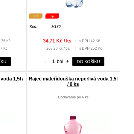
new
tip
Kód:
M180
34,71 Kč / ks
,75 Kč
|
s DPH 42 Kč
7 Kč
208,26 Kč / bal.
|
s DPH 252 Kč
-
+
ÍKU
DO KOŠÍKU
voda 1,5l /
Rajec mateřídouška neperlivá voda 1,5l
/ 6 ks
Dodáváme po 6 ks