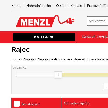
Home
Náhradní plnění
O nás
Kontakt
Pracovní příle
KATEGORIE
ČASOVĚ ZVÝH
Rajec
Home
-
Nápoje
-
Nápoje nealkoholické
-
Minerální, neochucen
od 138 Kč
Od nejlevnějšího
Jen skladem