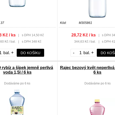
137
Kód:
M305861
8 Kč / ks
28,72 Kč / ks
|
s DPH 14,50 Kč
|
s DPH 34
60 Kč / bal.
|
s DPH 348 Kč
344,63 Kč / bal.
|
s DPH 41
+
-
+
DO KOŠÍKU
DO KOŠ
 rybíz a šípek jemně perlivá
Rajec bezový květ neperlivá 
voda 1,5l / 6 ks
6 ks
Dodáváme po 6 ks
Dodáváme po 6 ks