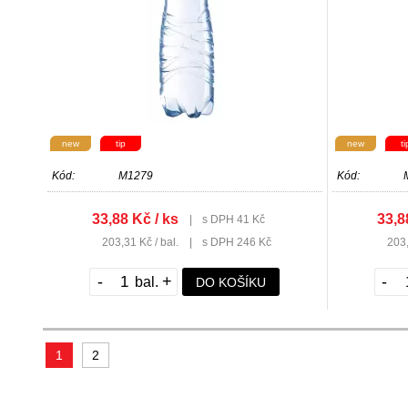
new
tip
new
ti
Kód:
M1279
Kód:
33,88 Kč / ks
33,8
|
s DPH 41 Kč
203,31 Kč / bal.
|
s DPH 246 Kč
203,
-
+
-
DO KOŠÍKU
1
2