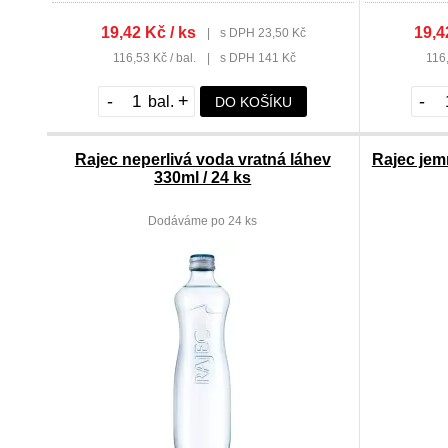
19,42 Kč / ks
19,4
|
s DPH 23,50 Kč
116,53 Kč / bal.
|
s DPH 141 Kč
116,
-
+
-
DO KOŠÍKU
Rajec neperlivá voda vratná láhev
Rajec jem
330ml / 24 ks
Dodáváme po 24 ks