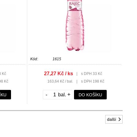
Kód:
1615
27,27 Kč / ks
3 Kč
|
s DPH 33 Kč
98 Kč
163,64 Kč / bal.
|
s DPH 198 Kč
-
+
ÍKU
DO KOŠÍKU
další