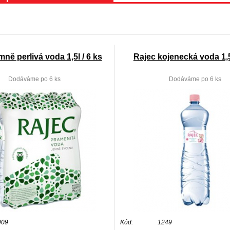
mně perlivá voda 1,5l / 6 ks
Rajec kojenecká voda 1,5l
Dodáváme po 6 ks
Dodáváme po 6 ks
909
Kód:
1249