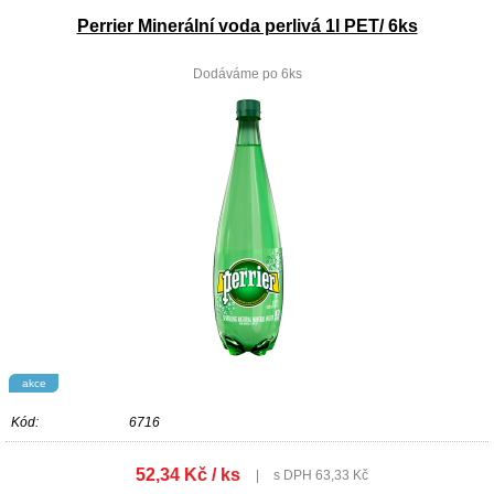
Perrier Minerální voda perlivá 1l PET/ 6ks
Dodáváme po 6ks
akce
Kód:
6716
52,34 Kč / ks
|
s DPH 63,33 Kč