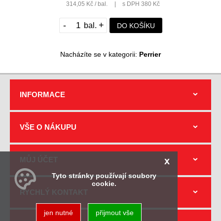
314,05 Kč / bal.
|
s DPH 380 Kč
-
+
DO KOŠÍKU
Nacházíte se v kategorii:
Perrier
INFORMACE
VŠE O NÁKUPU
x
MŮJ ÚČET
Tyto stránky používají soubory
cookie.
RYCHLÝ KONTAKT
jen nutné
přijmout vše