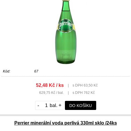
Kód:
67
52,48 Kč / ks
|
s DPH 63,50 Kč
629,75 Kč / bal.
|
s DPH 762 Kč
-
+
DO KOŠÍKU
Perrier minerální voda perlivá 330ml sklo /24ks