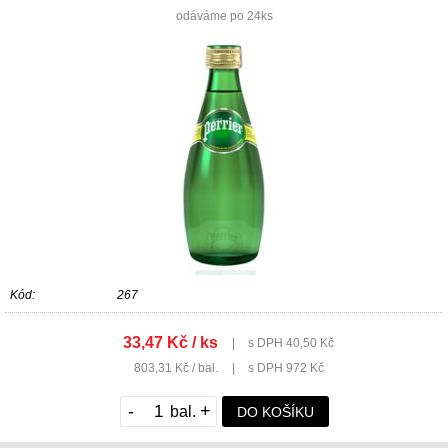
odáváme po 24ks
Kód:
267
33,47 Kč / ks
|
s DPH 40,50 Kč
803,31 Kč / bal.
|
s DPH 972 Kč
-
+
DO KOŠÍKU