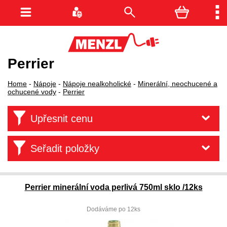
Perrier
Home
-
Nápoje
-
Nápoje nealkoholické
-
Minerální, neochucené a
ochucené vody
-
Perrier
Upřesnit cenu
Seřadit položky
Perrier minerální voda perlivá 750ml sklo /12ks
Dodáváme po 12ks