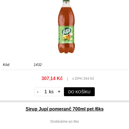
Kód:
1432
307,14 Kč
|
s DPH 344 Kč
-
+
DO KOŠÍKU
Sirup Jupí pomeranč 700ml pet /6ks
Dodáváme po 6ks