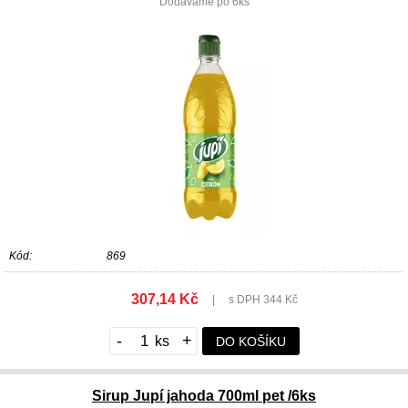
Dodáváme po 6ks
Kód:
869
307,14 Kč
|
s DPH 344 Kč
-
+
DO KOŠÍKU
Sirup Jupí jahoda 700ml pet /6ks