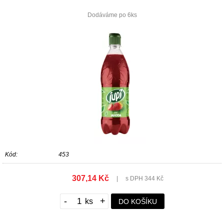
Dodáváme po 6ks
Kód:
453
307,14 Kč
|
s DPH 344 Kč
-
+
DO KOŠÍKU