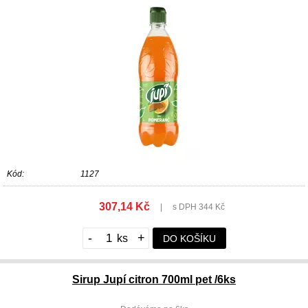
Kód:
1127
307,14 Kč
|
s DPH 344 Kč
-
+
DO KOŠÍKU
Sirup Jupí citron 700ml pet /6ks