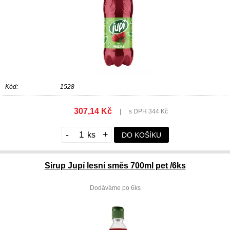
Kód:
1528
307,14 Kč
|
s DPH 344 Kč
-
+
DO KOŠÍKU
Sirup Jupí lesní směs 700ml pet /6ks
Dodáváme po 6ks