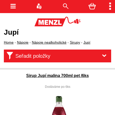
Jupí
Home
-
Nápoje
-
Nápoje nealkoholické
-
Sirupy
-
Jupí
Seřadit položky
Sirup Jupí malina 700ml pet /6ks
Dodáváme po 6ks