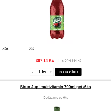
Kód:
299
307,14 Kč
|
s DPH 344 Kč
-
+
DO KOŠÍKU
Sirup Jupí multivitamín 700ml pet /6ks
Dodáváme po 6ks