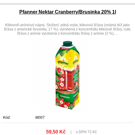
Pfanner Nektar Cranberry/Brusinka 20% 1l
Klikvově-aróniový nápoj. Složení: pitná voda, klikvová šťáva (známá též jako
šťáva z americké brusinky, 17 %), vyrobená z koncentrátu klikvové šťávy, cukr,
šťáva z arónie vyrobená z koncentrátu šťávy z arónie (3 %), ...
Kód:
M007
59,50 Kč
|
s DPH 72 Kč