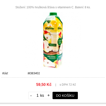
Složení: 100% hrušková šťáva s vitaminem C. Balení: 8 ks.
Kód:
M383401
59,50 Kč
|
s DPH 72 Kč
-
+
DO KOŠÍKU