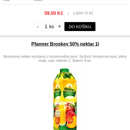
59,50 Kč
|
s DPH 72 Kč
-
+
DO KOŠÍKU
Pfanner Broskev 50% nektar 1l
Broskvový nektar vyrobený z broskvového pyré. Složení: broskvové pyré, pitná
voda, cukr, vitamin C. Balení: 8 ks.