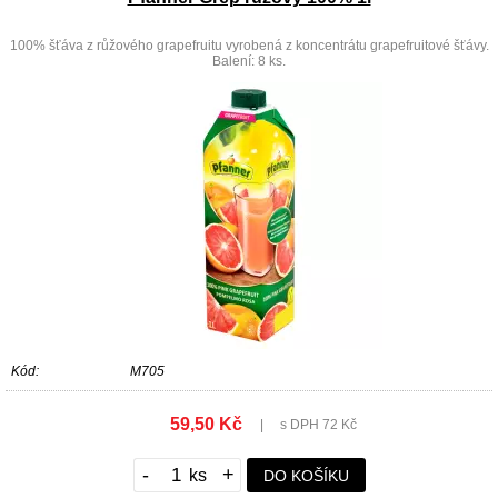
100% šťáva z růžového grapefruitu vyrobená z koncentrátu grapefruitové šťávy.
Balení: 8 ks.
Kód:
M705
59,50 Kč
|
s DPH 72 Kč
-
+
DO KOŠÍKU