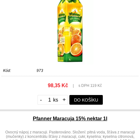
Kód:
973
98,35 Kč
|
s DPH 119 Kč
-
+
DO KOŠÍKU
Pfanner Maracuja 15% nektar 1l
Ovocný nápoj z maracuji. Pasterováno. Složení: pitná voda, šťáva z maracuji
(mučenky) z koncentrátu šťávy z maracuji, cukr, kyselina: kyselina citronová,