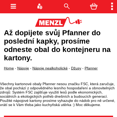
Až dopijete svůj Pfanner do
poslední kapky, prosíme
odneste obal do kontejneru na
kartony.
Home
-
Nápoje
-
Nápoje nealkoholické
-
Džusy
-
Pfanner
Všechny kartonové obaly Pfanner nesou značku FSC, která zaručuje,
že obal pochází z odpovědného lesního hospodaření a obnovitelných
zdrojů: Systém FSC zajišťuje využití lesů podle ekonomických,
sociálních a ekologických potřeb dnešních a budoucích generací.
Použité nápojové kartony prosíme vyhazujte do nádob pro ně určené,
vrátí se k Vám třeba jako kuchyňská utěrka :) Moc děkujeme.