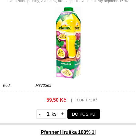
stabilizátor: pektiny, vitamin C, aroma, podíl ovocné složky nejméně 15 %.
Kód:
M372565
59,50 Kč
|
s DPH 72 Kč
-
+
DO KOŠÍKU
Pfanner Hruška 100% 1l