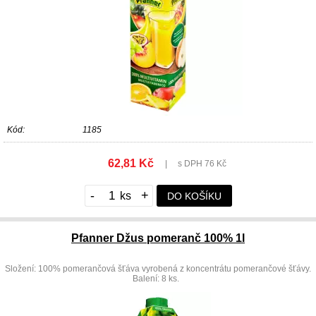
Kód:
1185
62,81 Kč
|
s DPH 76 Kč
-
+
DO KOŠÍKU
Pfanner Džus pomeranč 100% 1l
Složení: 100% pomerančová šťáva vyrobená z koncentrátu pomerančové šťávy.
Balení: 8 ks.