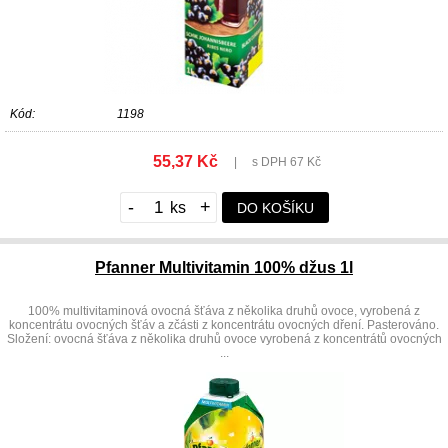
Kód:
1198
55,37 Kč
|
s DPH 67 Kč
-
+
DO KOŠÍKU
Pfanner Multivitamin 100% džus 1l
100% multivitaminová ovocná šťáva z několika druhů ovoce, vyrobená z
koncentrátu ovocných šťáv a zčásti z koncentrátu ovocných dření. Pasterováno.
Složení: ovocná šťáva z několika druhů ovoce vyrobená z koncentrátů ovocných
...