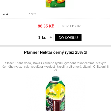
Kód:
1361
98,35 Kč
|
s DPH 119 Kč
-
+
DO KOŠÍKU
Pfanner Nektar černý rybíz 25% 1l
Složení: pitná voda, šťáva z černého rybízu vyrobená z koncentrátu šťávy z
černého rybízu, cukr, regulátor kyselosti: kyselina citronová, vitamin C. Balení: 8
ks.