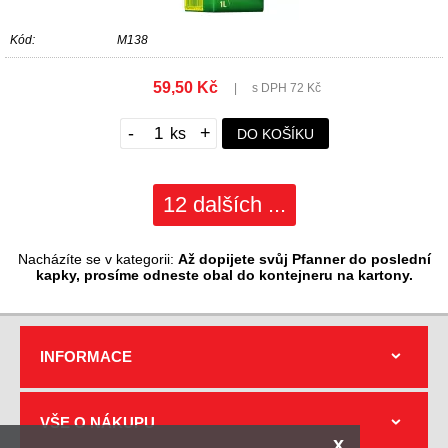
Kód:
M138
59,50 Kč
|
s DPH 72 Kč
-
+
DO KOŠÍKU
12 dalších ...
Nacházíte se v kategorii:
Až dopijete svůj Pfanner do poslední
kapky, prosíme odneste obal do kontejneru na kartony.
INFORMACE
VŠE O NÁKUPU
x