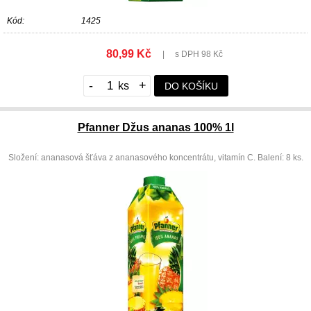
Kód:
1425
80,99 Kč
|
s DPH 98 Kč
-
+
DO KOŠÍKU
Pfanner Džus ananas 100% 1l
Složení: ananasová šťáva z ananasového koncentrátu, vitamín C. Balení: 8 ks.