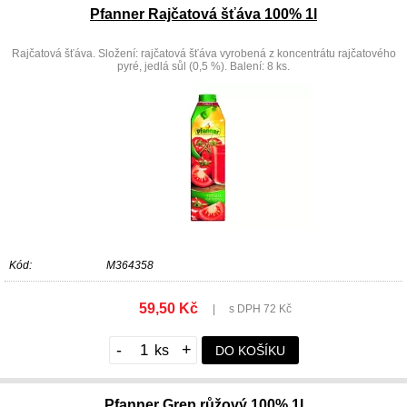
Pfanner Rajčatová šťáva 100% 1l
Rajčatová šťáva. Složení: rajčatová šťáva vyrobená z koncentrátu rajčatového
pyré, jedlá sůl (0,5 %). Balení: 8 ks.
Kód:
M364358
59,50 Kč
|
s DPH 72 Kč
-
+
DO KOŠÍKU
Pfanner Grep růžový 100% 1l