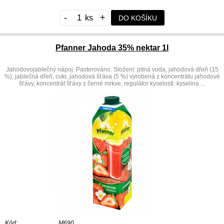
-
+
DO KOŠÍKU
Pfanner Jahoda 35% nektar 1l
Jahodovojablečný nápoj. Pasterováno. Složení: pitná voda, jahodová dřeň (15
%), jablečná dřeň, cukr, jahodová šťáva (5 %) vyrobená z koncentrátu jahodové
šťávy, koncentrát šťávy z černé mrkve, regulátor kyselosti: kyselina ...
Kód:
M690