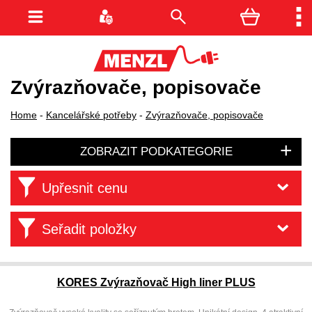
Zvýrazňovače, popisovače
Home
-
Kancelářské potřeby
-
Zvýrazňovače, popisovače
ZOBRAZIT PODKATEGORIE
Upřesnit cenu
Seřadit položky
KORES Zvýrazňovač High liner PLUS