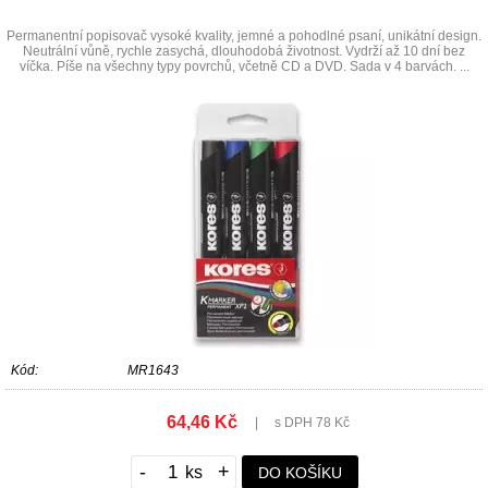
Permanentní popisovač vysoké kvality, jemné a pohodlné psaní, unikátní design.
Neutrální vůně, rychle zasychá, dlouhodobá životnost. Vydrží až 10 dní bez
víčka. Píše na všechny typy povrchů, včetně CD a DVD. Sada v 4 barvách. ...
Kód:
MR1643
64,46 Kč
|
s DPH 78 Kč
-
+
DO KOŠÍKU