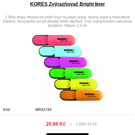
KORES Zvýrazňovač Bright liner
2 šířky stopy. Inkoust na vodní bázi na papír, kopie, faxový papír a inkoustové
tiskárny. Nevysychá ani při dlouhé době otevření. Tvar zvýrazňovače zabraňuje
skutálení. Objem: 3,2 ml.
Kód:
MR42744
20,66 Kč
|
s DPH 25 Kč