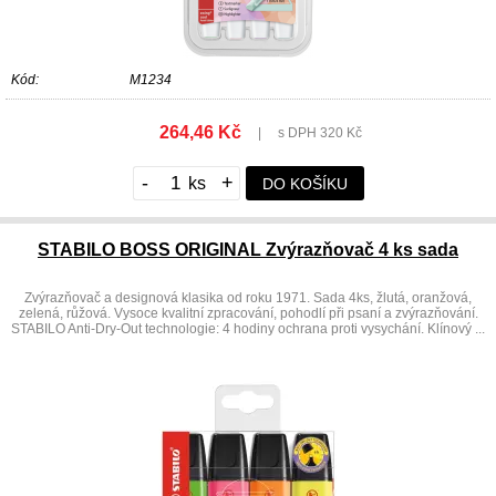
Kód:
M1234
264,46 Kč
|
s DPH 320 Kč
-
+
DO KOŠÍKU
STABILO BOSS ORIGINAL Zvýrazňovač 4 ks sada
Zvýrazňovač a designová klasika od roku 1971. Sada 4ks, žlutá, oranžová,
zelená, růžová. Vysoce kvalitní zpracování, pohodlí při psaní a zvýrazňování.
STABILO Anti-Dry-Out technologie: 4 hodiny ochrana proti vysychání. Klínový ...