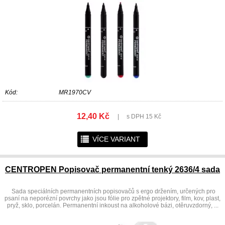
Kód:
MR1970CV
12,40 Kč
|
s DPH 15 Kč
r
VÍCE VARIANT
CENTROPEN Popisovač permanentní tenký 2636/4 sada
Sada speciálních permanentních popisovačů s ergo držením, určených pro
psaní na neporézní povrchy jako jsou fólie pro zpětné projektory, film, kov, plast,
pryž, sklo, porcelán. Permanentní inkoust na alkoholové bázi, otěruvzdorný, ...