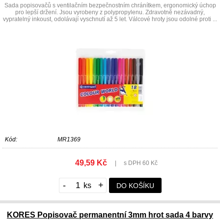
Sada popisovačů s ventilačním bezpečnostním chránítkem, ergonomický úchop
pro lepší držení. Jsou vyrobeny z polypropylenu. Zdravotně nezávadný,
vypratelný inkoust, odolávají vyschnutí až 5 let. Válcové hroty jsou odolné proti ...
Kód:
MR1369
49,59 Kč
|
s DPH 60 Kč
-
+
DO KOŠÍKU
KORES Popisovač permanentní 3mm hrot sada 4 barvy