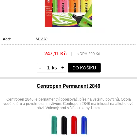
Kód:
M1238
247,11 Kč
|
s DPH 299 Kč
-
+
DO KOŠÍKU
Centropen Permanent 2846
Centropen 2846 je pernamentní popisovač, píše na většinu povrchů. Odolá
vodě, otěru a povětrnostním vlivům. Centropen 2846 má inkoust na alkoholové
bázi. Válcový hrot s šířkou stopy 1 mm.