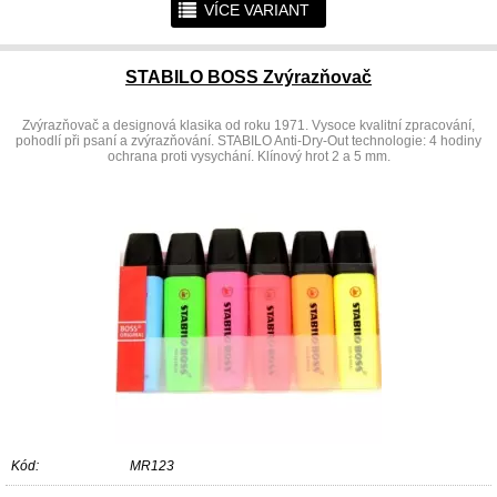
r
VÍCE VARIANT
STABILO BOSS Zvýrazňovač
Zvýrazňovač a designová klasika od roku 1971. Vysoce kvalitní zpracování,
pohodlí při psaní a zvýrazňování. STABILO Anti-Dry-Out technologie: 4 hodiny
ochrana proti vysychání. Klínový hrot 2 a 5 mm.
Kód:
MR123