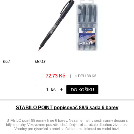
Kód:
Mr713
72,73 Kč
|
s DPH 88 Kč
-
+
DO KOŠÍKU
STABILO POINT popisovač 88/6 sada 6 barev
STABILO point 88 jemný liner 6 barev. Nezaměnitelný šestihranný design s
bílými pruhy. V kovovém pouzdře chráněný hrot zaručuje dlouhou životnost.
Vhodný pro rýsování a práci se šablonami, inkoust na vodní bázi.