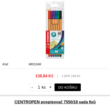
Kód:
MR224M
138,84 Kč
|
s DPH 168 Kč
-
+
DO KOŠÍKU
CENTROPEN pospisovač 7550/18 sada fixů