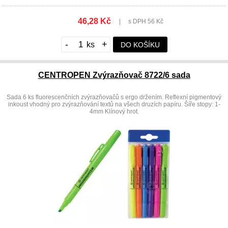
46,28 Kč
|
s DPH 56 Kč
-
+
DO KOŠÍKU
CENTROPEN Zvýrazňovač 8722/6 sada
Sada 6 ks fluorescenčních zvýrazňovačů s ergo držením. Reflexní pigmentový
inkoust vhodný pro zvýrazňování textů na všech druzích papíru. Šíře stopy: 1-
4mm Klínový hrot.