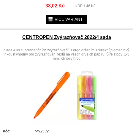
38,02 Kč
|
s DPH 46 Kč
r
VÍCE VARIANT
CENTROPEN Zvýrazňovač 2822/4 sada
Sada 4 ks fluorescenčních zvýrazňovačů s ergo držením. Reflexní pigmentový
inkoust vhodný pro zvýrazňování textů na všech druzích papíru. Šíře stopy: 1-3
mm. Klínový hrot.
Kód:
MR2532