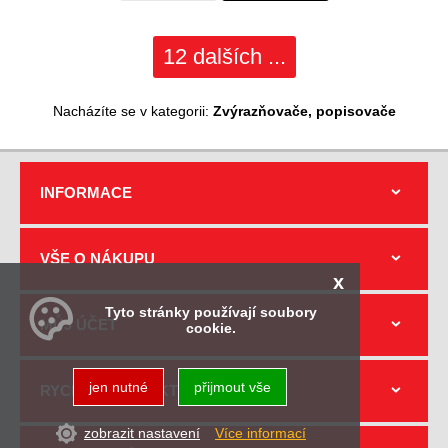
12 dalších ...
Nacházíte se v kategorii:
Zvýrazňovače, popisovače
INFORMACE
VŠE O NÁKUPU
x
Tyto stránky používají soubory
MŮJ ÚČET
cookie.
jen nutné
přijmout vše
RYCHLÝ KONTAKT
zobrazit nastavení
Více informací