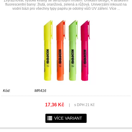
Zvýrazňovač vysoké kvality se seříznutým hrotem. Unikátní design, 4 atraktivní
fluorescentní barvy: žlutá, oranžová, zelená a růžová. Univerzální inkoust na
vodní bázi pro všechny typy papíru je odolný vůči UV záření. Více ...
Kód:
MR416
17,36 Kč
|
s DPH 21 Kč
r
VÍCE VARIANT