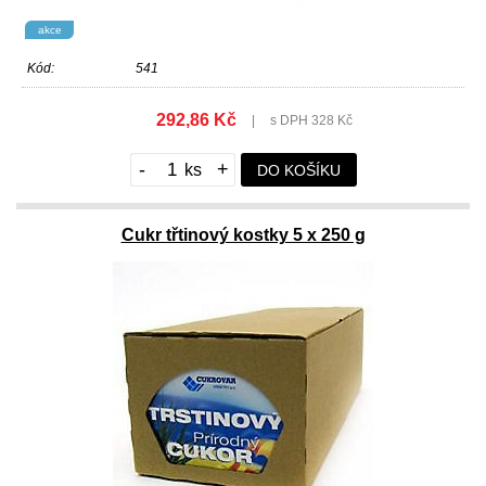
akce
Kód:
541
292,86 Kč
|
s DPH 328 Kč
-
+
DO KOŠÍKU
Cukr třtinový kostky 5 x 250 g