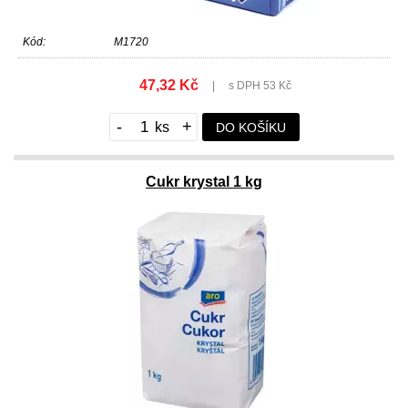
Kód:
M1720
47,32 Kč
|
s DPH 53 Kč
-
+
DO KOŠÍKU
Cukr krystal 1 kg