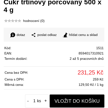
Cukr třtinový porcovaný 500 x
4 g
hodnocení (0)
dotaz
poslat odkaz
hlídat cenu a sklad
Kód:
1511
EAN:
8594017310921
Termín dodání:
2 až 5 pracovních dnů
231,25 Kč
Cena bez DPH:
Cena s DPH:
259 Kč
Měrná cena:
129,50 Kč / 1 kg
VLOŽIT DO KOŠÍKU
-
+