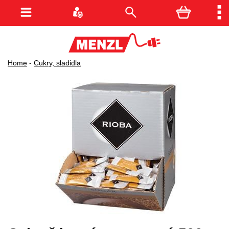
Home
-
Cukry, sladidla