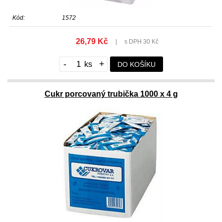
Kód:
1572
26,79 Kč
|
s DPH 30 Kč
-
+
DO KOŠÍKU
Cukr porcovaný trubička 1000 x 4 g