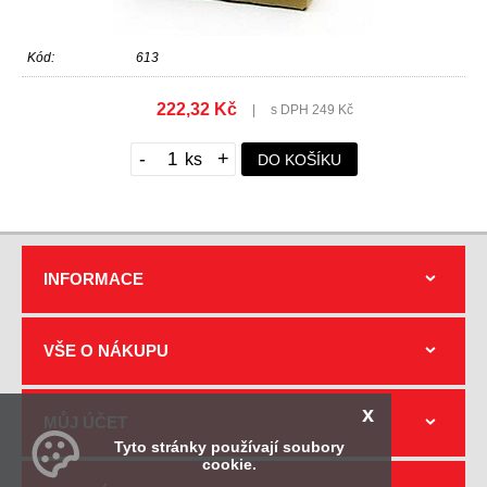
Kód:
613
222,32 Kč
|
s DPH 249 Kč
-
+
DO KOŠÍKU
INFORMACE
VŠE O NÁKUPU
x
MŮJ ÚČET
Tyto stránky používají soubory
cookie.