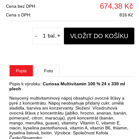
674,38 Kč
Cena bez DPH:
Cena s DPH:
816 Kč
VLOŽIT DO KOŠÍKU
-
+
Popis
Foto
Popis k výrobku:
Curiosa Multivitamin 100 % 24 x 330 ml
plech
Nesycený multivitaminový nápoj obsahující ovocné šťávy a
pyré z koncentrátu. Nápoj neobsahuje přidaný cukr, umělá
sladidla, barviva ani konzervanty. Složení: Vícedruhová
ovocná šťáva z koncentrátu (jablko, hrozno, ananas, banán,
pomeranč, citron, maracuja), pyré koncentrát (banán,
mango, meruňka, guave), vitaminy: Vitamin C, vitamin E,
niacin, kyselina pantothenová, vitamin A, vitamin B6, thiamin,
kyselina listová, biotin. Výrobce: Společnost Kofola
ČeskoSlovensko.