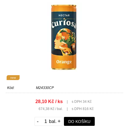
new
Kód:
M24330CP
28,10 Kč / ks
|
s DPH 34 Kč
674,38 Kč / bal.
|
s DPH 816 Kč
-
+
DO KOŠÍKU