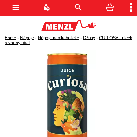
Home
-
Nápoje
-
Nápoje nealkoholické
-
Džusy
-
CURIOSA - plech
a vratný obal