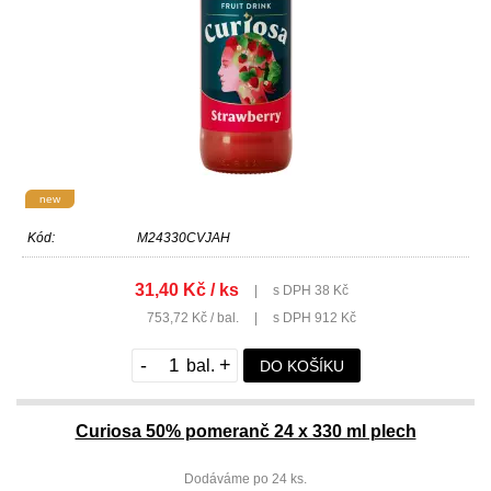
new
Kód:
M24330CVJAH
31,40 Kč / ks
|
s DPH 38 Kč
753,72 Kč / bal.
|
s DPH 912 Kč
-
+
DO KOŠÍKU
Curiosa 50% pomeranč 24 x 330 ml plech
Dodáváme po 24 ks.