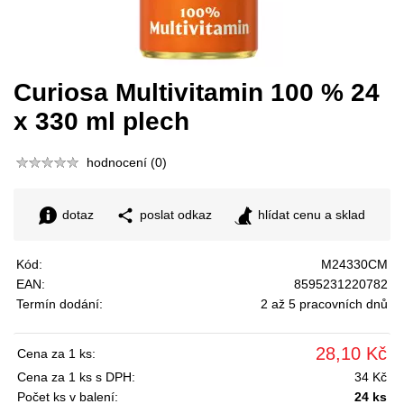
Curiosa Multivitamin 100 % 24
x 330 ml plech
hodnocení (0)
dotaz
poslat odkaz
hlídat cenu a sklad
Kód:
M24330CM
EAN:
8595231220782
Termín dodání:
2 až 5 pracovních dnů
28,10 Kč
Cena za 1 ks:
Cena za 1 ks s DPH:
34 Kč
Počet ks v balení:
24 ks