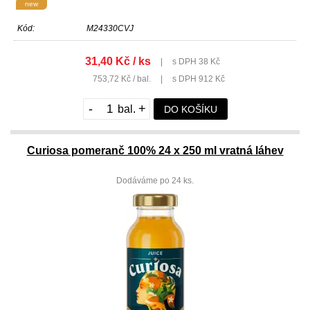
new
Kód:
M24330CVJ
31,40 Kč / ks
|
s DPH 38 Kč
753,72 Kč / bal.
|
s DPH 912 Kč
-
+
DO KOŠÍKU
Curiosa pomeranč 100% 24 x 250 ml vratná láhev
Dodáváme po 24 ks.