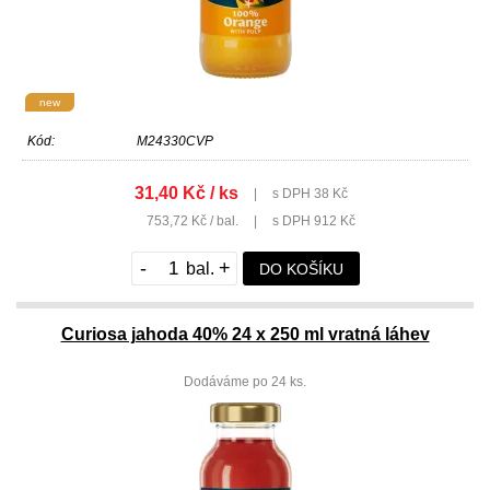
new
Kód:
M24330CVP
31,40 Kč / ks
|
s DPH 38 Kč
753,72 Kč / bal.
|
s DPH 912 Kč
-
+
DO KOŠÍKU
Curiosa jahoda 40% 24 x 250 ml vratná láhev
Dodáváme po 24 ks.