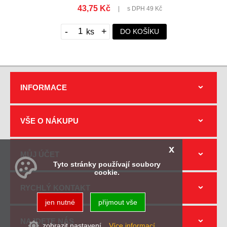
43,75 Kč
|
s DPH 49 Kč
-
+
DO KOŠÍKU
INFORMACE
VŠE O NÁKUPU
x
MŮJ ÚČET
Tyto stránky používají soubory
cookie.
RYCHLÝ KONTAKT
jen nutné
přijmout vše
NAJDETE NÁS
zobrazit nastavení
Více informací