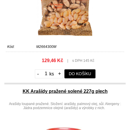
Kód:
M2664300M
129,46 Kč
|
s DPH 145 Kč
-
+
DO KOŠÍKU
KK Arašídy pražené solené 227g plech
Arašídy loupané pražené. Složení: arašídy, palmový olej, sůl. Alergeny :
Jádra podzemnice olejné (arašídy) a výrobky z nich.