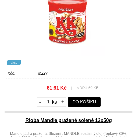
akce
Kód:
M227
61,61 Kč
|
s DPH 69 Kč
-
+
DO KOŠÍKU
Rioba Mandle pražené solené 12x50g
Mandle jádra pražená. Složení : MANDLE, rostlinný olej (řepkový 80%,