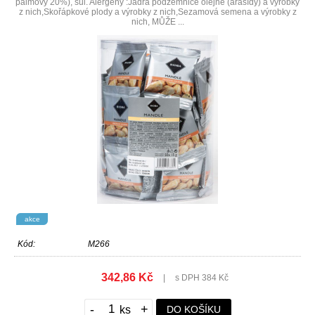
palmový 20%), sůl. Alergeny :Jádra podzemnice olejné (arašídy) a výrobky
z nich,Skořápkové plody a výrobky z nich,Sezamová semena a výrobky z
nich, MŮŽE ...
akce
Kód:
M266
342,86 Kč
|
s DPH 384 Kč
-
+
DO KOŠÍKU