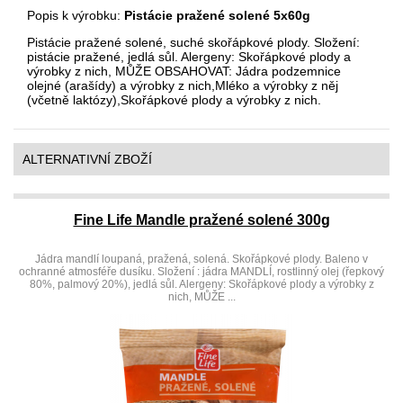
Popis k výrobku:
Pistácie pražené solené 5x60g
Pistácie pražené solené, suché skořápkové plody. Složení:
pistácie pražené, jedlá sůl. Alergeny: Skořápkové plody a
výrobky z nich, MŮŽE OBSAHOVAT: Jádra podzemnice
olejné (arašídy) a výrobky z nich,Mléko a výrobky z něj
(včetně laktózy),Skořápkové plody a výrobky z nich.
ALTERNATIVNÍ ZBOŽÍ
Fine Life Mandle pražené solené 300g
Jádra mandlí loupaná, pražená, solená. Skořápkové plody. Baleno v
ochranné atmosféře dusíku. Složení : jádra MANDLÍ, rostlinný olej (řepkový
80%, palmový 20%), jedlá sůl. Alergeny: Skořápkové plody a výrobky z
nich, MŮŽE ...