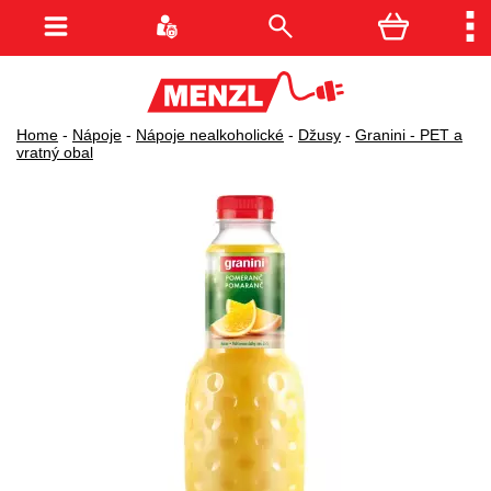
Home
-
Nápoje
-
Nápoje nealkoholické
-
Džusy
-
Granini - PET a
vratný obal