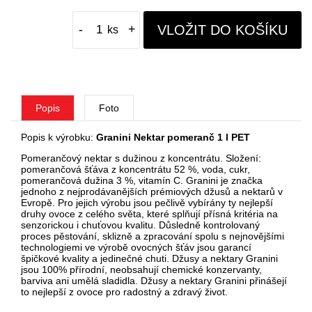
VLOŽIT DO KOŠÍKU
-
+
Popis
Foto
Popis k výrobku:
Granini Nektar pomeranč 1 l PET
Pomerančový nektar s dužinou z koncentrátu. Složení:
pomerančová šťáva z koncentrátu 52 %, voda, cukr,
pomerančová dužina 3 %, vitamín C.
Granini je značka
jednoho z nejprodávanějších prémiových džusů a nektarů v
Evropě. Pro jejich výrobu jsou pečlivě vybírány ty nejlepší
druhy ovoce z celého světa, které splňují přísná kritéria na
senzorickou i chuťovou kvalitu. Důsledně kontrolovaný
proces pěstování, sklizně a zpracování spolu s nejnovějšími
technologiemi ve výrobě ovocných šťáv jsou garancí
špičkové kvality a jedinečné chuti. Džusy a nektary Granini
jsou 100% přírodní, neobsahují chemické konzervanty,
barviva ani umělá sladidla. Džusy a nektary Granini přinášejí
to nejlepší z ovoce pro radostný a zdravý život.