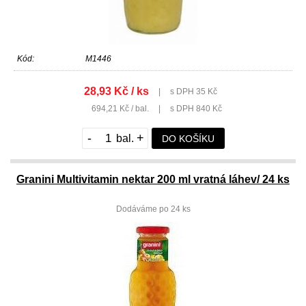
Kód:
M1446
28,93 Kč / ks
|
s DPH 35 Kč
694,21 Kč / bal.
|
s DPH 840 Kč
-
+
DO KOŠÍKU
Granini Multivitamin nektar 200 ml vratná láhev/ 24 ks
Dodáváme po 24 ks