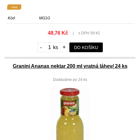
new
Kód:
MG1G
48,76 Kč
|
s DPH 59 Kč
-
+
DO KOŠÍKU
Granini Ananas nektar 200 ml vratná láhev/ 24 ks
Dodáváme po 24 ks