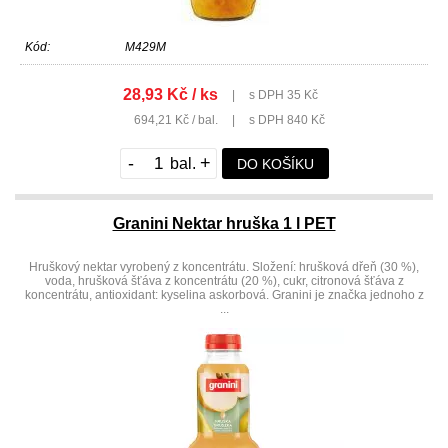
Kód:
M429M
28,93 Kč / ks
|
s DPH 35 Kč
694,21 Kč / bal.
|
s DPH 840 Kč
-
+
DO KOŠÍKU
Granini Nektar hruška 1 l PET
Hruškový nektar vyrobený z koncentrátu. Složení: hrušková dřeň (30 %),
voda, hrušková šťáva z koncentrátu (20 %), cukr, citronová šťáva z
koncentrátu, antioxidant: kyselina askorbová. Granini je značka jednoho z
...