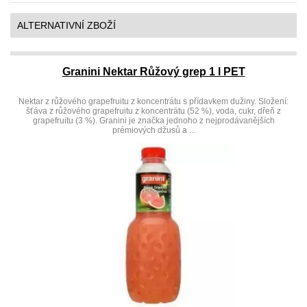
ALTERNATIVNÍ ZBOŽÍ
Granini Nektar Růžový grep 1 l PET
Nektar z růžového grapefruitu z koncentrátu s přídavkem dužiny. Složení:
šťáva z růžového grapefruitu z koncentrátu (52 %), voda, cukr, dřeň z
grapefruitu (3 %). Granini je značka jednoho z nejprodávanějších
prémiových džusů a ...