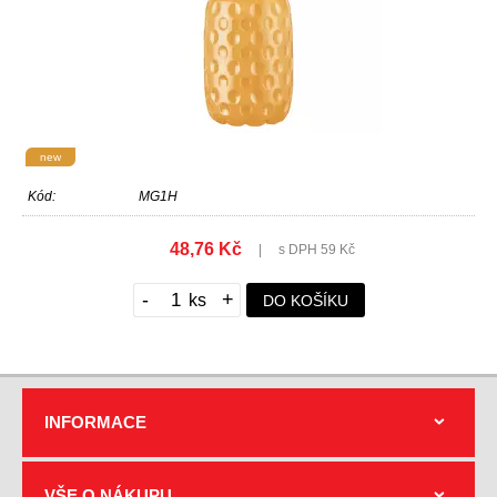
new
Kód:
MG1H
48,76 Kč
|
s DPH 59 Kč
-
+
DO KOŠÍKU
INFORMACE
VŠE O NÁKUPU