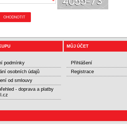
OHODNOTIT
KUPU
MŮJ ÚČET
í podmínky
Přihlášení
ání osobních údajů
Registrace
ení od smlouvy
řehled - doprava a platby
l.cz