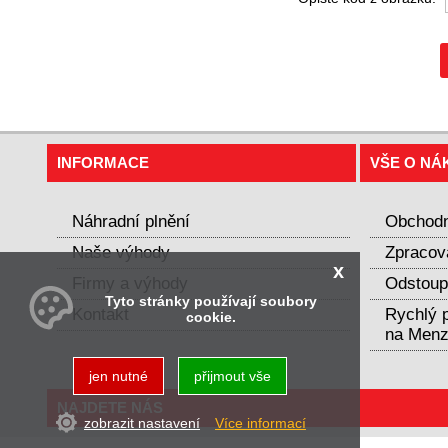
INFORMACE
VŠE O NÁ
Náhradní plnění
Obchodn
Naše výhody
Zpracov
x
Firmy a výhody
Odstoup
Tyto stránky používají soubory
Kontakt
Rychlý p
cookie.
na Menz
jen nutné
přijmout vše
NAJDETE NÁS
zobrazit nastavení
Více informací