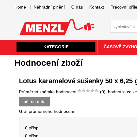
Home
Náhradní plnění
O nás
Kontakt
Pracovní příle
KATEGORIE
ČASOVĚ ZVÝH
Hodnocení zboží
Lotus karamelové sušenky 50 x 6,25
Průměrná známka hodnocení
(0), hodnotilo celk
zpět na detail
Graf průměrného hodnocení
0 přísp.
0 přísp.