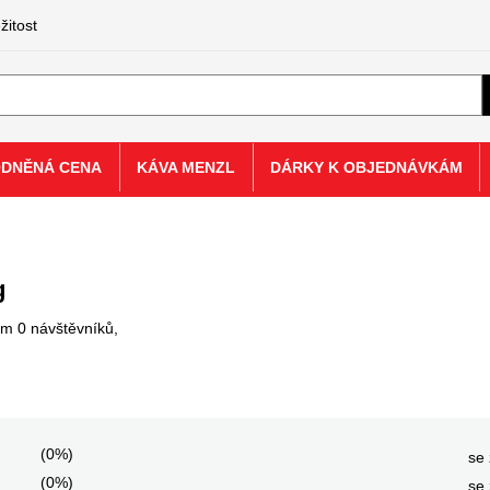
žitost
ODNĚNÁ CENA
KÁVA MENZL
DÁRKY K OBJEDNÁVKÁM
 g
em 0 návštěvníků,
(0%)
se 
(0%)
se 