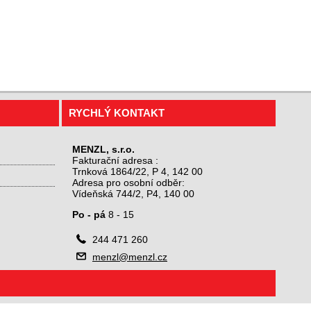
RYCHLÝ KONTAKT
MENZL, s.r.o.
Fakturační adresa :
Trnková 1864/22, P 4, 142 00
Adresa pro osobní odběr:
Vídeňská 744/2, P4, 140 00
Po - pá
8 - 15

244 471 260

menzl@menzl.cz