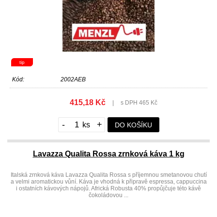
tip
Kód:
2002AEB
415,18 Kč
|
s DPH 465 Kč
-
+
DO KOŠÍKU
Lavazza Qualita Rossa zrnková káva 1 kg
Italská zrnková káva Lavazza Qualita Rossa s příjemnou smetanovou chutí
a velmi aromatickou vůní. Káva je vhodná k připravě espressa, cappuccina
i ostatních kávových nápojů. Africká Robusta 40% propůjčuje této kávě
čokoládovou ...