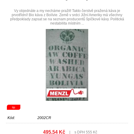
Vy objednáte a my necháme pražit! Takto čerstvě pražená káva je
prvotřídní! Bio káva z Bolívie. Země v srdci Jižní Ameriky má všechny
předpoklady zapsat se na seznam producentů špičkové kávy. Politická
nestabilita místním ...
tip
Kód:
2002CR
495,54 Kč
|
s DPH 555 Kč