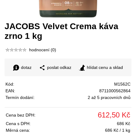
JACOBS Velvet Crema káva
zrno 1 kg
hodnocení (0)
dotaz
poslat odkaz
hlídat cenu a sklad
Kód:
M1562C
EAN:
8711000562864
Termín dodání:
2 až 5 pracovních dnů
612,50 Kč
Cena bez DPH:
Cena s DPH:
686 Kč
Měrná cena:
686 Kč / 1 kg