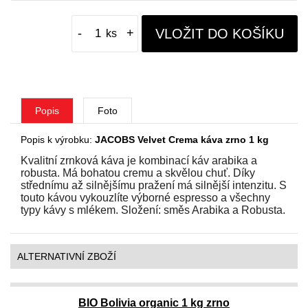
VLOŽIT DO KOŠÍKU
-
+
Popis
Foto
Popis k výrobku:
JACOBS Velvet Crema káva zrno 1 kg
Kvalitní zrnková káva je kombinací káv arabika a
robusta. Má bohatou cremu a skvělou chuť. Díky
střednímu až silnějšímu pražení má silnější intenzitu. S
touto kávou vykouzlíte výborné espresso a všechny
typy kávy s mlékem. Složení: směs Arabika a Robusta.
ALTERNATIVNÍ ZBOŽÍ
BIO Bolivia organic 1 kg zrno