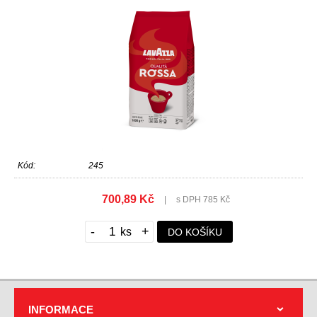
Kód:
245
700,89 Kč
|
s DPH 785 Kč
-
+
DO KOŠÍKU
INFORMACE