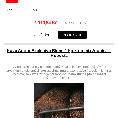
tip
Kód:
S3
1 170,54 Kč
|
s DPH 1 311 Kč
-
+
DO KOŠÍKU
Káva Adore Exclusive Blend 1 kg zrno mix Arabica +
Robusta
Vy objednáte a my necháme pražit! Takto čerstvě pražená káva je
prvotřídní! U této směsi jsou všechna zrna pražena zvlášť a poté míchána.
To proto, že každé zrno je praženo do jiného stupně pro dosažení
požadované chuti a ...