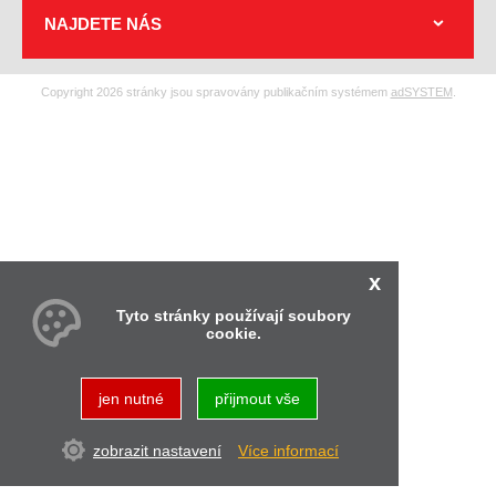
NAJDETE NÁS
Copyright 2026 stránky jsou spravovány publikačním systémem
adSYSTEM
.
x
Tyto stránky používají soubory
cookie.
jen nutné
přijmout vše
zobrazit nastavení
Více informací