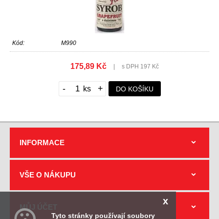
Kód:
M990
175,89 Kč
|
s DPH 197 Kč
-
+
DO KOŠÍKU
INFORMACE
VŠE O NÁKUPU
x
MŮJ ÚČET
Tyto stránky používají soubory