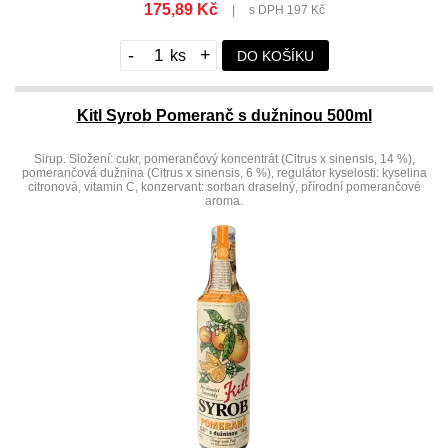
175,89 Kč
|
s DPH 197 Kč
-
+
DO KOŠÍKU
Kitl Syrob Pomeranč s dužninou 500ml
Sirup. Složení: cukr, pomerančový koncentrát (Citrus x sinensis, 14 %),
pomerančová dužnina (Citrus x sinensis, 6 %), regulátor kyselosti: kyselina
citronová, vitamin C, konzervant: sorban draselný, přírodní pomerančové
aroma.