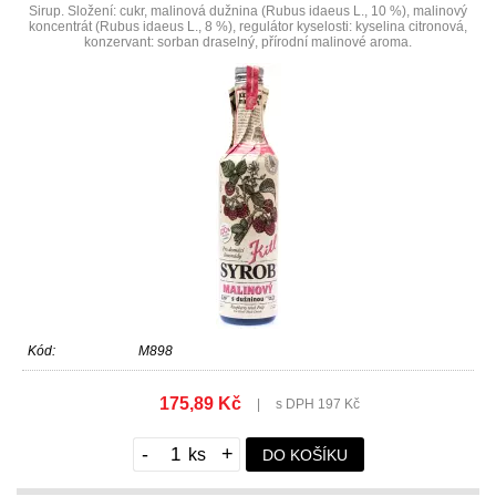
Sirup. Složení: cukr, malinová dužnina (Rubus idaeus L., 10 %), malinový
koncentrát (Rubus idaeus L., 8 %), regulátor kyselosti: kyselina citronová,
konzervant: sorban draselný, přírodní malinové aroma.
Kód:
M898
175,89 Kč
|
s DPH 197 Kč
-
+
DO KOŠÍKU