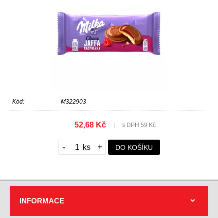
Kód:
M322903
52,68 Kč
|
s DPH 59 Kč
-
+
DO KOŠÍKU
INFORMACE