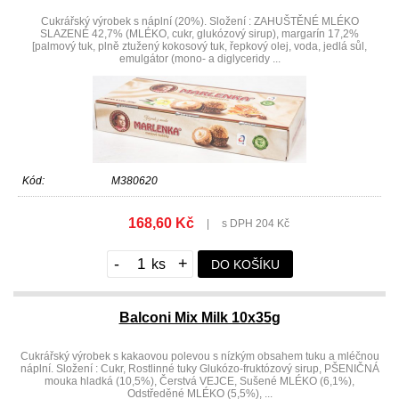
Cukrářský výrobek s náplní (20%). Složení : ZAHUŠTĚNÉ MLÉKO
SLAZENÉ 42,7% (MLÉKO, cukr, glukózový sirup), margarín 17,2%
[palmový tuk, plně ztužený kokosový tuk, řepkový olej, voda, jedlá sůl,
emulgátor (mono- a diglyceridy ...
Kód:
M380620
168,60 Kč
|
s DPH 204 Kč
-
+
DO KOŠÍKU
Balconi Mix Milk 10x35g
Cukrářský výrobek s kakaovou polevou s nízkým obsahem tuku a mléčnou
náplní. Složení : Cukr, Rostlinné tuky Glukózo-fruktózový sirup, PŠENIČNÁ
mouka hladká (10,5%), Čerstvá VEJCE, Sušené MLÉKO (6,1%),
Odstředěné MLÉKO (5,5%), ...