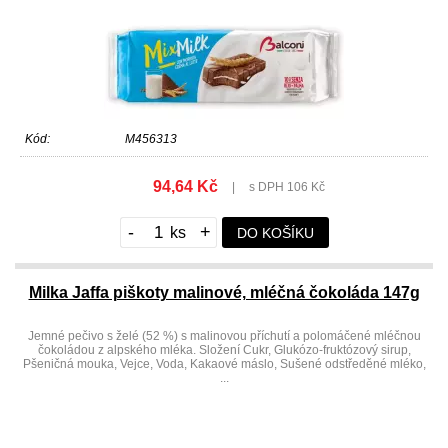
Kód:
M456313
94,64 Kč
|
s DPH 106 Kč
-
+
DO KOŠÍKU
Milka Jaffa piškoty malinové, mléčná čokoláda 147g
Jemné pečivo s želé (52 %) s malinovou příchutí a polomáčené mléčnou
čokoládou z alpského mléka. Složení Cukr, Glukózo-fruktózový sirup,
Pšeničná mouka, Vejce, Voda, Kakaové máslo, Sušené odstředěné mléko,
...