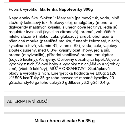
Popis k výrobku:
Marlenka Napoleonky 300g
Napoleonky 6ks. Složení : Margarín [palmový tuk, voda, plně
ztužený kokosový tuk, řepkový olej, emulgátory (mono- a
diglyceridy mastných kyselin, slunečnicové lecitiny), jedlá sůl,
regulátor kyselosti (kyselina citronová), aroma], zahuštěné
mléko slazené (mléko, cukr, glukózový sirup), obohacená
pšeničná mouka (pšeničná mouka, fumarát železnatý, niacin,
kyselina listová, vitamin B1, vitamin B2), voda, cukr, vaječný
žloutek sušený, med 0,3%, kvasný ocet lihový, jedlá sůl,
aroma (ethylvanilin), přírodní vanilkové aroma, emulgátor
(sójové lecitiny). Alergeny: Obiloviny obsahující lepek,Vejce a
výrobky z nich,Sójové boby a výrobky z nich,Mléko a výrobky
z něj (včetně laktózy), MŮŽE OBSAHOVAT: Skořápkové
plody a výrobky z nich. Energetická hodnota ve 100g: 2126
kJ/ 508 kcalTuky 35 gz toho nasycené mastné kyseliny 20
gSacharidy40 gz toho cukry20 gBílkoviny6,2 gSůl 0,4 g.
ALTERNATIVNÍ ZBOŽÍ
Milka choco & cake 5 x 35 g