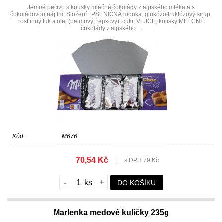
Jemné pečivo s kousky mléčné čokolády z alpského mléka a s
čokoládovou náplní. Složení : PŠENIČNÁ mouka, glukózo-fruktózový sirup,
rostlinný tuk a olej (palmový, řepkový), cukr, VEJCE, kousky MLÉČNÉ
čokolády z alpského ...
Kód:
M676
70,54 Kč
|
s DPH 79 Kč
-
+
DO KOŠÍKU
Marlenka medové kuličky 235g