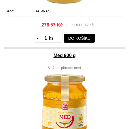
Kód:
M146371
278,57 Kč
|
s DPH 312 Kč
-
+
DO KOŠÍKU
Med 900 g
Složení: přírodní med.