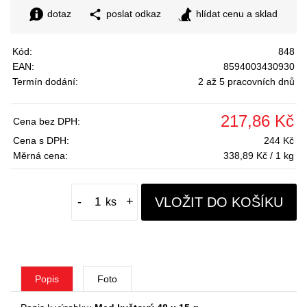
dotaz
poslat odkaz
hlídat cenu a sklad
Kód:
848
EAN:
8594003430930
Termín dodání:
2 až 5 pracovních dnů
217,86 Kč
Cena bez DPH:
Cena s DPH:
244 Kč
Měrná cena:
338,89 Kč / 1 kg
VLOŽIT DO KOŠÍKU
-
+
Popis
Foto