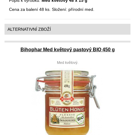
Popis k výrobku:
Med květový 48 x 15 g
Cena za balení 48 ks. Složení: přírodní med.
ALTERNATIVNÍ ZBOŽÍ
Bihophar Med květový pastový BIO 450 g
Med květový.