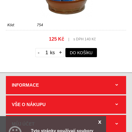
Kód:
754
125 Kč
|
s DPH 140 Kč
-
+
DO KOŠÍKU
INFORMACE
VŠE O NÁKUPU
x
MŮJ ÚČET
Tyto stránky používají soubory