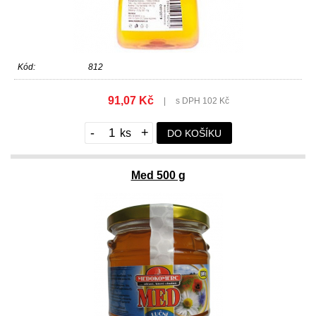
Kód:
812
91,07 Kč
|
s DPH 102 Kč
-
+
DO KOŠÍKU
Med 500 g