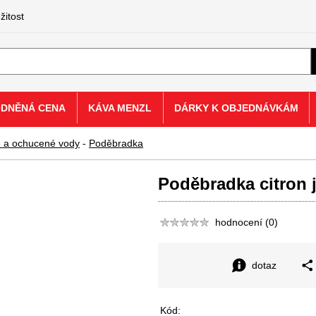
žitost
ODNĚNÁ CENA
KÁVA MENZL
DÁRKY K OBJEDNÁVKÁM
é a ochucené vody
-
Poděbradka
Poděbradka citron j
hodnocení (0)
dotaz
Kód: