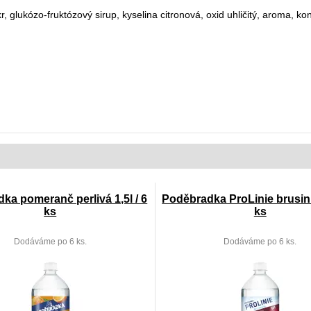
, glukózo-fruktózový sirup, kyselina citronová, oxid uhličitý, aroma, k
ka pomeranč perlivá 1,5l / 6
Poděbradka ProLinie brusinka
ks
ks
Dodáváme po 6 ks.
Dodáváme po 6 ks.