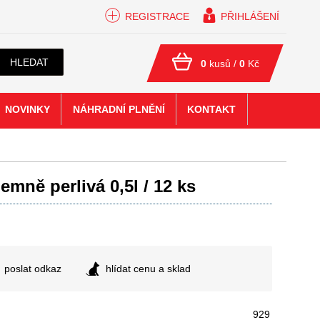
REGISTRACE
PŘIHLÁŠENÍ
HLEDAT
0
kusů /
0
Kč
NOVINKY
NÁHRADNÍ PLNĚNÍ
KONTAKT
emně perlivá 0,5l / 12 ks
poslat odkaz
hlídat cenu a sklad
929