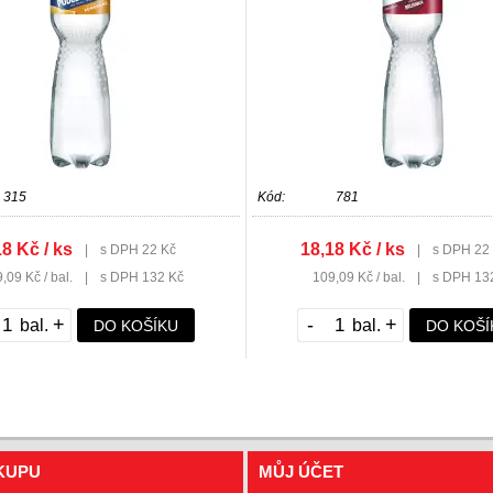
315
Kód:
781
8 Kč / ks
18,18 Kč / ks
|
s DPH 22 Kč
|
s DPH 22
,09 Kč / bal.
|
s DPH 132 Kč
109,09 Kč / bal.
|
s DPH 13
+
-
+
DO KOŠÍKU
DO KOŠÍ
KUPU
MŮJ ÚČET