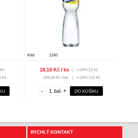
Kód:
1160
18,18 Kč / ks
 Kč
|
s DPH 22 Kč
2 Kč
109,09 Kč / bal.
|
s DPH 132 Kč
-
+
KU
DO KOŠÍKU
RYCHLÝ KONTAKT