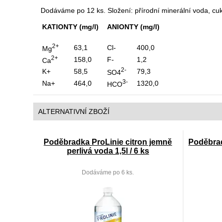
Dodáváme po 12 ks. Složení: přírodní minerální voda, cukr
KATIONTY (mg/l)
ANIONTY (mg/l)
2+
63,1
Cl-
400,0
Mg
2+
158,0
F-
1,2
Ca
2-
K+
58,5
79,3
SO4
3-
Na+
464,0
1320,0
HCO
ALTERNATIVNÍ ZBOŽÍ
Poděbradka ProLinie citron jemně
Poděbrad
perlivá voda 1,5l / 6 ks
Dodáváme po 6 ks.