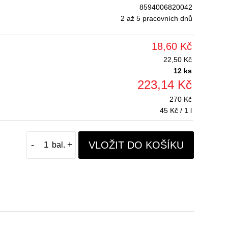
8594006820042
2 až 5 pracovních dnů
18,60 Kč
22,50 Kč
12 ks
223,14 Kč
270 Kč
45 Kč / 1 l
VLOŽIT DO KOŠÍKU
-
+