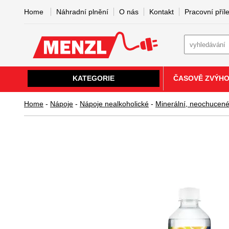
Home
Náhradní plnění
O nás
Kontakt
Pracovní příle
KATEGORIE
ČASOVĚ ZVÝH
Home
-
Nápoje
-
Nápoje nealkoholické
-
Minerální, neochucen