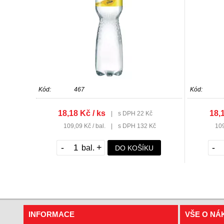
Kód:
467
Kód:
18,18 Kč / ks
18,1
|
s DPH 22 Kč
109,09 Kč / bal.
|
s DPH 132 Kč
109
-
+
-
DO KOŠÍKU
INFORMACE
VŠE O NÁ