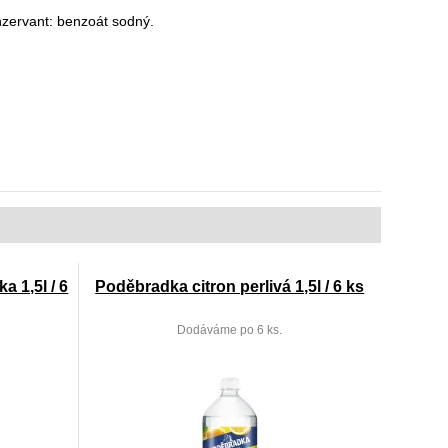
onzervant: benzoát sodný.
 1,5l / 6
Poděbradka citron perlivá 1,5l / 6 ks
Dodáváme po 6 ks.