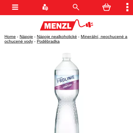
Home
-
Nápoje
-
Nápoje nealkoholické
-
Minerální, neochucené a
ochucené vody
-
Poděbradka