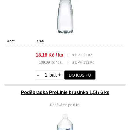
Kód:
1160
18,18 Kč / ks
|
s DPH 22 Kč
109,09 Kč / bal.
|
s DPH 132 Kč
-
+
DO KOŠÍKU
Poděbradka ProLinie brusinka 1,5l / 6 ks
Dodáváme po 6 ks.