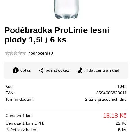
Poděbradka ProLinie lesní
plody 1,5l / 6 ks
hodnocení (0)
dotaz
poslat odkaz
hlídat cenu a sklad
Kód:
1043
EAN:
8594006828611
Termín dodání:
2 až 5 pracovních dnů
18,18 Kč
Cena za 1 ks:
Cena za 1 ks s DPH:
22 Kč
Počet ks v balení:
6 ks