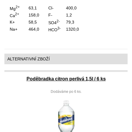
2+
63,1
Cl-
400,0
Mg
2+
158,0
F-
1,2
Ca
2-
K+
58,5
79,3
SO4
3-
Na+
464,0
1320,0
HCO
ALTERNATIVNÍ ZBOŽÍ
Poděbradka citron perlivá 1,5l / 6 ks
Dodáváme po 6 ks.