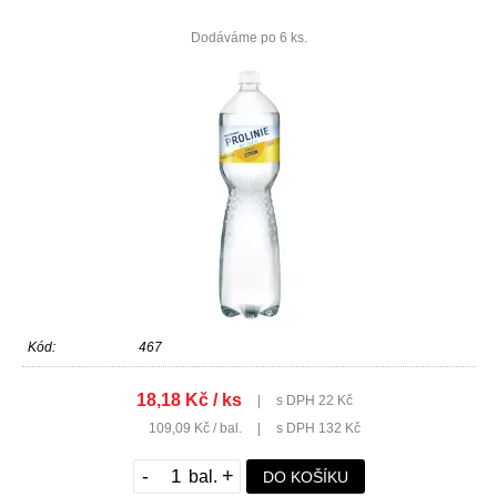
Dodáváme po 6 ks.
Kód:
467
18,18 Kč / ks
|
s DPH 22 Kč
109,09 Kč / bal.
|
s DPH 132 Kč
-
+
DO KOŠÍKU