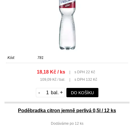
Kód:
781
18,18 Kč / ks
|
s DPH 22 Kč
109,09 Kč / bal.
|
s DPH 132 Kč
-
+
DO KOŠÍKU
Poděbradka citron jemně perlivá 0,5l / 12 ks
Dodáváme po 12 ks