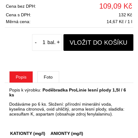
109,09 Kč
Cena bez DPH:
Cena s DPH:
132 Kč
Měrná cena:
14,67 Kč / 1 l
VLOŽIT DO KOŠÍKU
-
+
Popis
Foto
Popis k výrobku:
Poděbradka ProLinie lesní plody 1,5l / 6
ks
Dodáváme po 6 ks. Složení: přírodní minerální voda,
kyselina citronová, oxid uhličitý, aroma lesní plody, sladidla:
acesulfam K, aspartam (obsahuje zdroj fenylalaninu).
KATIONTY (mg/l)
ANIONTY (mg/l)