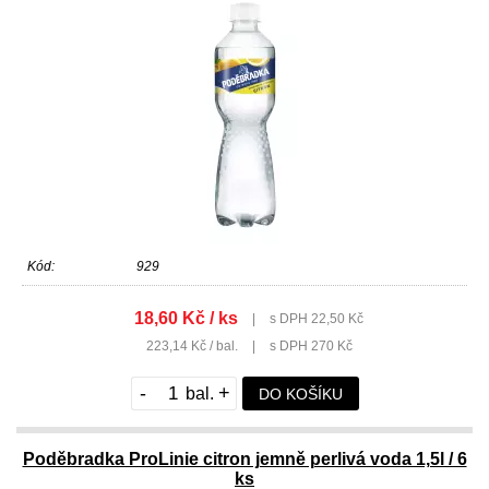
Kód:
929
18,60 Kč / ks
|
s DPH 22,50 Kč
223,14 Kč / bal.
|
s DPH 270 Kč
-
+
DO KOŠÍKU
Poděbradka ProLinie citron jemně perlivá voda 1,5l / 6
ks