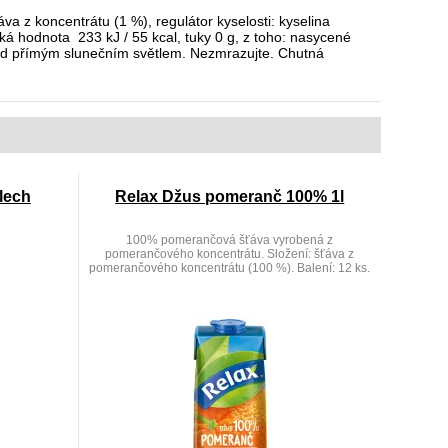
va z koncentrátu (1 %), regulátor kyselosti: kyselina
á hodnota 233 kJ / 55 kcal, tuky 0 g, z toho: nasycené
před přímým slunečním světlem. Nezmrazujte. Chutná
plech
Relax Džus pomeranč 100% 1l
100% pomerančová šťáva vyrobená z
pomerančového koncentrátu. Složení: šťáva z
pomerančového koncentrátu (100 %). Balení: 12 ks.