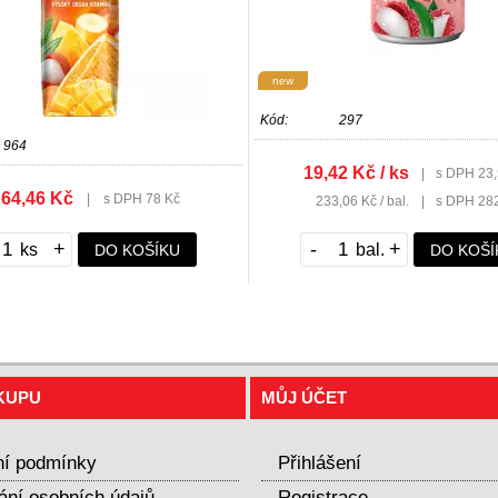
new
Kód:
297
964
19,42 Kč / ks
|
s DPH 23,
64,46 Kč
|
s DPH 78 Kč
233,06 Kč / bal.
|
s DPH 28
+
-
+
DO KOŠÍKU
DO KOŠÍ
KUPU
MŮJ ÚČET
í podmínky
Přihlášení
ání osobních údajů
Registrace