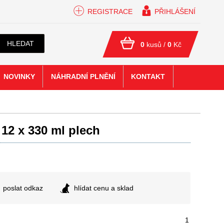
REGISTRACE
PŘIHLÁŠENÍ
HLEDAT
0
kusů /
0
Kč
NOVINKY
NÁHRADNÍ PLNĚNÍ
KONTAKT
12 x 330 ml plech
poslat odkaz
hlídat cenu a sklad
1