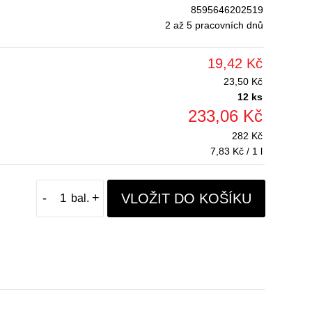
8595646202519
2 až 5 pracovních dnů
19,42 Kč
23,50 Kč
12 ks
233,06 Kč
282 Kč
7,83 Kč / 1 l
VLOŽIT DO KOŠÍKU
-
+