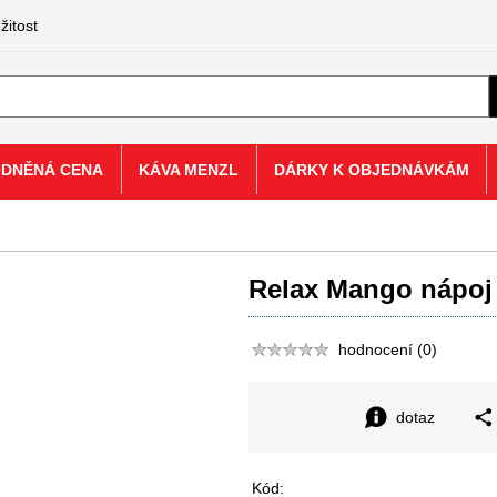
žitost
ODNĚNÁ CENA
KÁVA MENZL
DÁRKY K OBJEDNÁVKÁM
Relax Mango nápoj 
hodnocení (0)
dotaz
Kód: