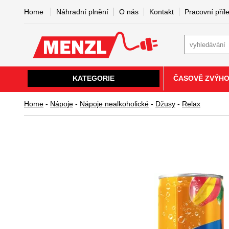
Home
Náhradní plnění
O nás
Kontakt
Pracovní příle
KATEGORIE
ČASOVĚ ZVÝH
Home
-
Nápoje
-
Nápoje nealkoholické
-
Džusy
-
Relax