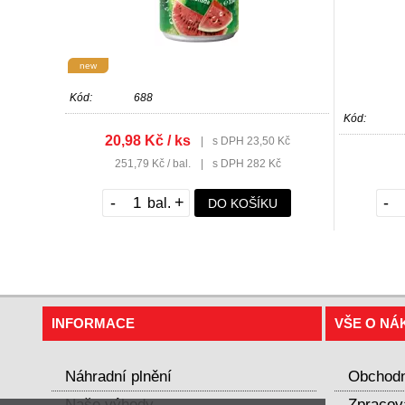
new
Kód:
688
Kód:
20,98 Kč / ks
|
s DPH 23,50 Kč
251,79 Kč / bal.
|
s DPH 282 Kč
-
+
-
DO KOŠÍKU
INFORMACE
VŠE O NÁ
Náhradní plnění
Obchodn
Naše výhody
Zpracov