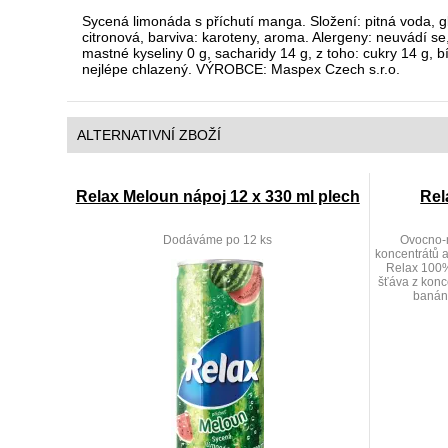
Sycená limonáda s příchutí manga. Složení: pitná voda, gl
citronová, barviva: karoteny, aroma. Alergeny: neuvádí 
mastné kyseliny 0 g, sacharidy 14 g, z toho: cukry 14 g,
nejlépe chlazený. VÝROBCE: Maspex Czech s.r.o.
ALTERNATIVNÍ ZBOŽÍ
Relax Meloun nápoj 12 x 330 ml plech
Rel
Dodáváme po 12 ks
Ovocno-m
koncentrátů a
Relax 100%
šťáva z konce
banánu