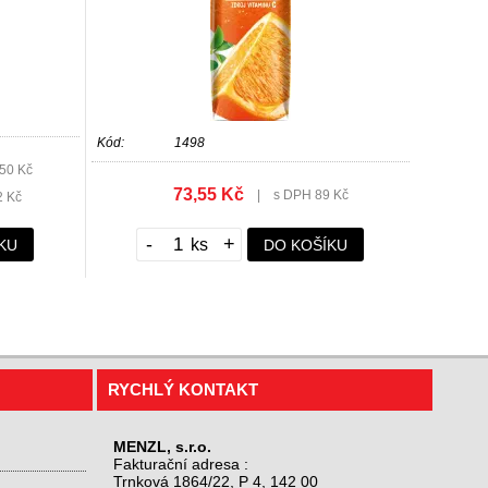
Kód:
1498
50 Kč
73,55 Kč
|
s DPH 89 Kč
2 Kč
-
+
KU
DO KOŠÍKU
RYCHLÝ KONTAKT
MENZL, s.r.o.
Fakturační adresa :
Trnková 1864/22, P 4, 142 00