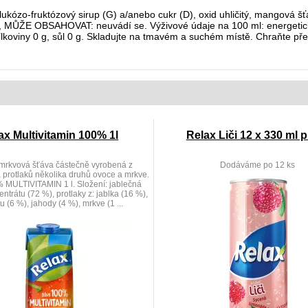
ukózo-fruktózový sirup (G) a/anebo cukr (D), oxid uhličitý, mangová šťá
se, MŮŽE OBSAHOVAT: neuvádí se. Výživové údaje na 100 ml: energetick
 bílkoviny 0 g, sůl 0 g. Skladujte na tmavém a suchém místě. Chraňte 
ax Multivitamin 100% 1l
Relax Liči 12 x 330 ml 
rkvová šťáva částečně vyrobená z
Dodáváme po 12 ks
 protlaků několika druhů ovoce a mrkve.
 MULTIVITAMIN 1 l. Složení: jablečná
ntrátu (72 %), protlaky z: jablka (16 %),
 (6 %), jahody (4 %), mrkve (1 ...