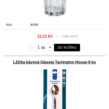
Kód:
IK958
32,23 Kč
|
s DPH 39 Kč
-
+
DO KOŠÍKU
Lžička kávová Glassia Tarrington House 6 ks