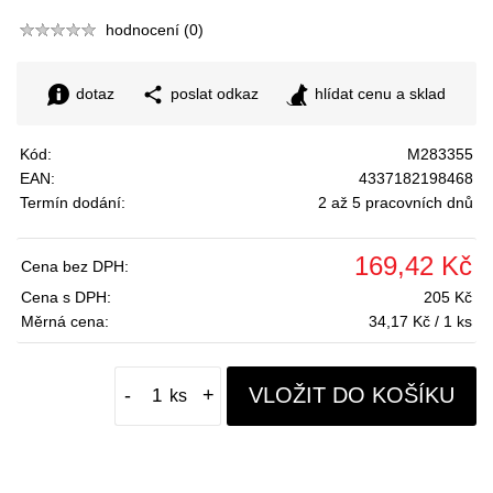
hodnocení (0)
dotaz
poslat odkaz
hlídat cenu a sklad
Kód:
M283355
EAN:
4337182198468
Termín dodání:
2 až 5 pracovních dnů
169,42 Kč
Cena bez DPH:
Cena s DPH:
205 Kč
Měrná cena:
34,17 Kč / 1 ks
VLOŽIT DO KOŠÍKU
-
+