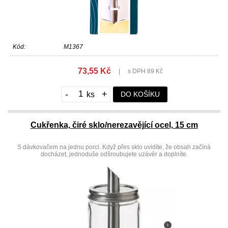
Kód:
M1367
73,55 Kč
|
s DPH 89 Kč
-
+
DO KOŠÍKU
Cukřenka, čiré sklo/nerezavějící ocel, 15 cm
S dávkovačem na jednu porci. Když přes sklo uvidíte, že obsah začíná
docházet, jednoduše odšroubujete uzávěr a doplníte.