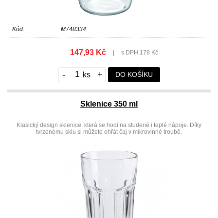
Kód:
M748334
147,93 Kč
|
s DPH 179 Kč
-
+
DO KOŠÍKU
Sklenice 350 ml
Klasický design sklenice, která se hodí na studené i teplé nápoje. Díky
tvrzenému sklu si můžete ohřát čaj v mikrovlnné troubě.