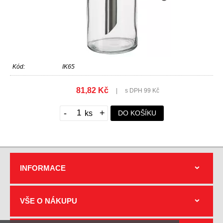
Kód:
IK65
81,82 Kč
|
s DPH 99 Kč
-
+
DO KOŠÍKU
INFORMACE
VŠE O NÁKUPU