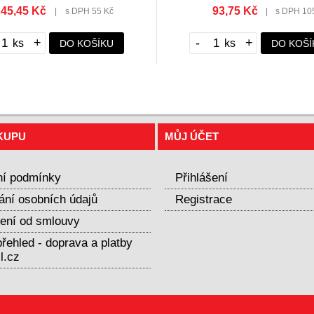
45,45 Kč
93,75 Kč
|
s DPH 55 Kč
|
s DPH 10
+
-
+
DO KOŠÍKU
DO KOŠÍ
KUPU
MŮJ ÚČET
í podmínky
Přihlášení
ání osobních údajů
Registrace
ení od smlouvy
řehled - doprava a platby
l.cz