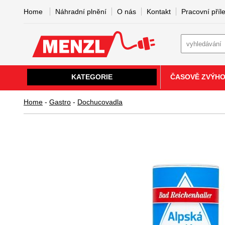
Home
Náhradní plnění
O nás
Kontakt
Pracovní příle
KATEGORIE
ČASOVĚ ZVÝH
Home
-
Gastro
-
Dochucovadla