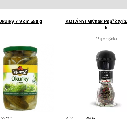
Okurky 7-9 cm 680 g
KOTÁNYI Mlýnek Pepř čtyřb
g
35 g v mlýnku
M1868
Kód:
M849