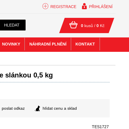
REGISTRACE
PŘIHLÁŠENÍ
HLEDAT
0
kusů /
0
Kč
NOVINKY
NÁHRADNÍ PLNĚNÍ
KONTAKT
e slánkou 0,5 kg
poslat odkaz
hlídat cenu a sklad
TES1727