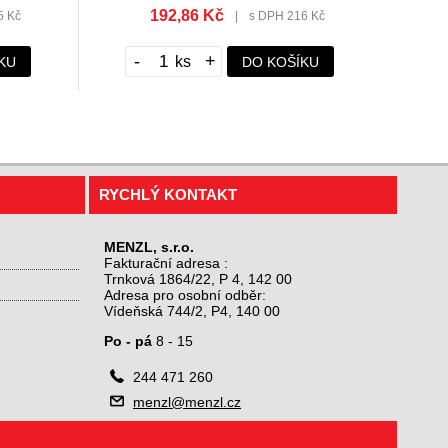
192,86 Kč
5 Kč
|
s DPH 216 Kč
-
+
KU
DO KOŠÍKU
RYCHLÝ KONTAKT
MENZL, s.r.o.
Fakturační adresa :
Trnková 1864/22, P 4, 142 00
Adresa pro osobní odběr:
Vídeňská 744/2, P4, 140 00
Po - pá
8 - 15

244 471 260

menzl@menzl.cz