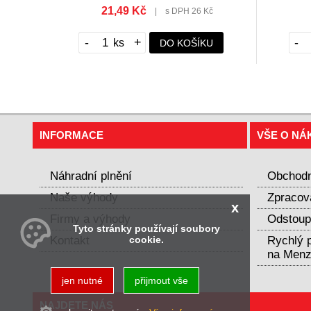
21,49 Kč
|
s DPH 26 Kč
-
+
-
DO KOŠÍKU
INFORMACE
VŠE O NÁ
Náhradní plnění
Obchodn
Naše výhody
Zpracov
x
Firmy a výhody
Odstoup
Tyto stránky používají soubory
cookie.
Kontakt
Rychlý p
na Menz
jen nutné
přijmout vše
NAJDETE NÁS