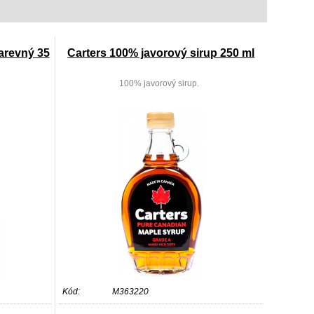
arevný 35
Carters 100% javorový sirup 250 ml
100% javorový sirup.
Kód:
M363220