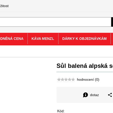
žitost
ODNĚNÁ CENA
KÁVA MENZL
DÁRKY K OBJEDNÁVKÁM
Sůl balená alpská s
hodnocení (0)
dotaz
Kód: