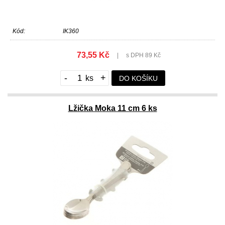
Kód:
IK360
73,55 Kč
|
s DPH 89 Kč
-
+
DO KOŠÍKU
Lžička Moka 11 cm 6 ks