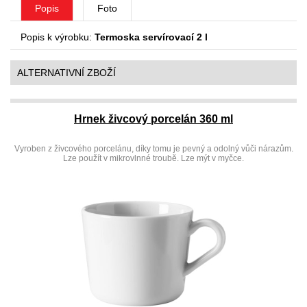
Popis
Foto
Popis k výrobku:
Termoska servírovací 2 l
ALTERNATIVNÍ ZBOŽÍ
Hrnek živcový porcelán 360 ml
Vyroben z živcového porcelánu, díky tomu je pevný a odolný vůči nárazům.
Lze použít v mikrovlnné troubě. Lze mýt v myčce.