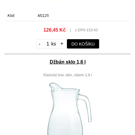
Kód:
M1125
126,45 Kč
|
s DPH 153 Kč
-
+
DO KOŠÍKU
Džbán sklo 1,6 l
Klasický tvar, sklo, objem 1,6 l