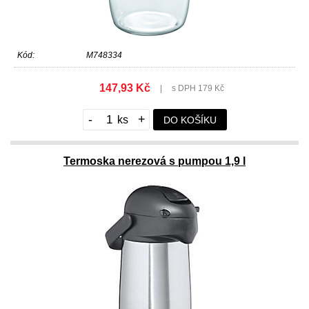
Kód:
M748334
147,93 Kč
|
s DPH 179 Kč
-
+
DO KOŠÍKU
Termoska nerezová s pumpou 1,9 l