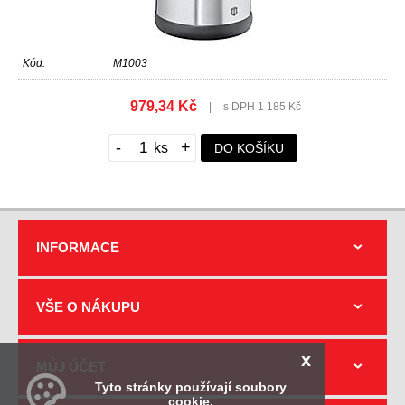
Kód:
M1003
979,34 Kč
|
s DPH 1 185 Kč
-
+
DO KOŠÍKU
INFORMACE
VŠE O NÁKUPU
x
MŮJ ÚČET
Tyto stránky používají soubory
cookie.