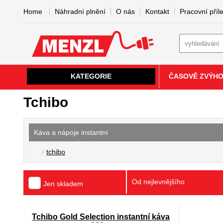
Home
Náhradní plnění
O nás
Kontakt
Pracovní příle
KATEGORIE
ČASOVĚ ZVÝH
Tchibo
Káva a nápoje instantní
tchibo
Od nejlevnějšího
Jen skladem
Tchibo Gold Selection instantní káva