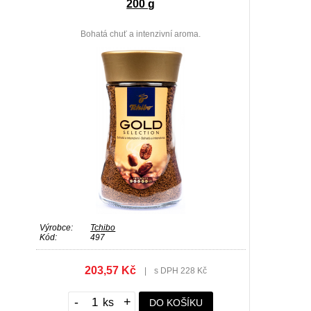
200 g
Bohatá chuť a intenzivní aroma.
Výrobce:
Tchibo
Kód:
497
203,57 Kč
|
s DPH 228 Kč
-
+
DO KOŠÍKU