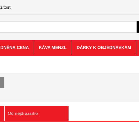
žitost
ODNĚNÁ CENA
KÁVA MENZL
DÁRKY K OBJEDNÁVKÁM
Od nejdražšího