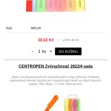
Kód:
MR126
38,02 Kč
|
s DPH 46 Kč
-
+
DO KOŠÍKU
CENTROPEN Zvýrazňovač 2822/4 sada
Sada 4 ks fluorescenčních zvýrazňovačů s ergo držením. Reflexní
pigmentový inkoust vhodný pro zvýrazňování textů na všech druzích
papíru. Šíře stopy: 1-3 mm. Klínový hrot.