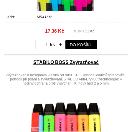
Kód:
MR416M
17,36 Kč
|
s DPH 21 Kč
-
+
DO KOŠÍKU
STABILO BOSS Zvýrazňovač
Zvýrazňovač a designová klasika od roku 1971. Vysoce kvalitní zpracování,
pohodlí při psaní a zvýrazňování. STABILO Anti-Dry-Out technologie: 4
hodiny ochrana proti vysychání. Klínový hrot 2 a 5 mm.