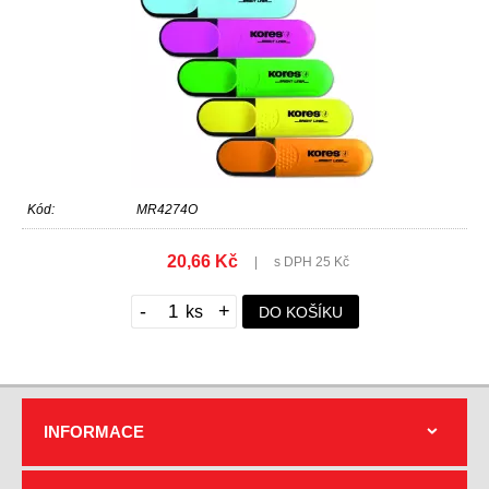
Kód:
MR4274O
20,66 Kč
|
s DPH 25 Kč
-
+
DO KOŠÍKU
INFORMACE