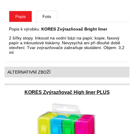
Popis
Foto
Popis k výrobku:
KORES Zvýrazňovač Bright liner
2 šířky stopy. Inkoust na vodní bázi na papír, kopie, faxový
papír a inkoustové tiskárny. Nevysychá ani při dlouhé době
otevření. Tvar zvýrazňovače zabraňuje skutálení. Objem: 3,2
ml.
ALTERNATIVNÍ ZBOŽÍ
KORES Zvýrazňovač High liner PLUS