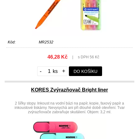
Kód:
MR2532
46,28 Kč
|
s DPH 56 Kč
-
+
DO KOŠÍKU
KORES Zvýrazňovač Bright liner
2 šířky stopy. Inkoust na vodní bázi na papír, kopie, faxový papír a
inkoustové tiskárny. Nevysychá ani při dlouhé době otevření. Tvar
zvýrazňovače zabraňuje skutálení. Objem: 3,2 ml.