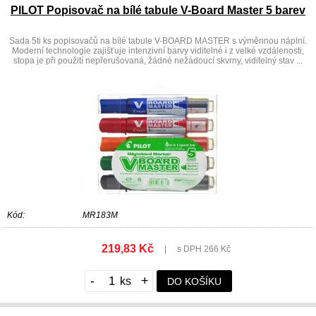
PILOT Popisovač na bílé tabule V-Board Master 5 barev
Sada 5ti ks popisovačů na bílé tabule V-BOARD MASTER s výměnnou náplní.
Moderní technologie zajišťuje intenzivní barvy viditelné i z velké vzdálenosti,
stopa je při použití nepřerušovaná, žádné nežádoucí skvrny, viditelný stav ...
Kód:
MR183M
219,83 Kč
|
s DPH 266 Kč
-
+
DO KOŠÍKU