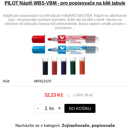
PILOT Náplň WBS-VBM - pro popisovače na bílé tabule
Náplň pro popisovače na bílé tabule V-BOARD MASTER. Náplň na alkoholové
bázi, nevystavujte vysokým teplotám, držte dál od dětí a ohně. Skvrny na
oblečení od inkoustu nemusí být odstranitelné. Barvu náplně uveďte prosím v
poznámce ...
Kód:
MR911025
32,23 Kč
|
s DPH 39 Kč
-
+
DO KOŠÍKU
Nacházíte se v kategorii:
Zvýrazňovače, popisovače