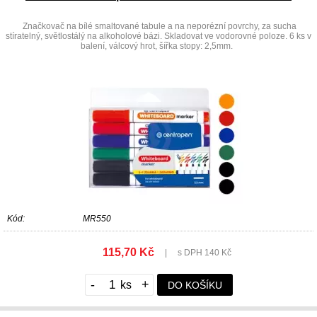
Značkovač na bílé smaltované tabule a na neporézní povrchy, za sucha
stíratelný, světlostálý na alkoholové bázi. Skladovat ve vodorovné poloze. 6 ks v
balení, válcový hrot, šířka stopy: 2,5mm.
Kód:
MR550
115,70 Kč
|
s DPH 140 Kč
-
+
DO KOŠÍKU