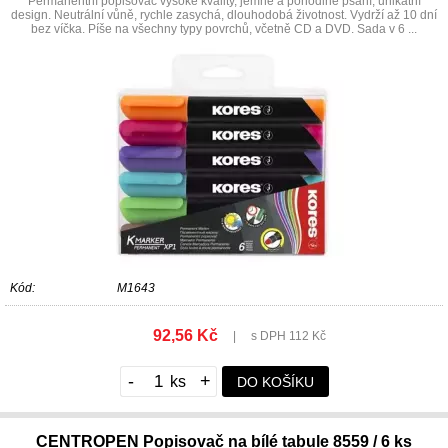
Permanentní popisovač vysoké kvality, jemné a pohodlné psaní, unikátní
design. Neutrální vůně, rychle zasychá, dlouhodobá životnost. Vydrží až 10 dní
bez víčka. Píše na všechny typy povrchů, včetně CD a DVD. Sada v 6 ...
Kód:
M1643
92,56 Kč
|
s DPH 112 Kč
-
+
DO KOŠÍKU
CENTROPEN Popisovač na bílé tabule 8559 / 6 ks