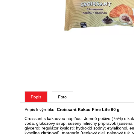
Popis
Foto
Popis k výrobku:
Croissant Kakao Fine Life 60 g
Croissant s kakaovou náplňou. Jemné pečivo (75%) s kaka
voda, glukózový sirup, sušený mliečny prípravok (sušená 
glycerol; regulátor kyslosti: hydroxid sodný; etylalkohol, e
kyselina citrónová], margarín (repkový olej, palmový tuk, 