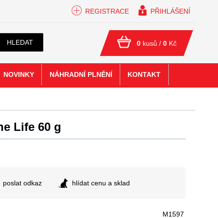
REGISTRACE
PŘIHLÁŠENÍ
HLEDAT
0
kusů /
0
Kč
NOVINKY
NÁHRADNÍ PLNĚNÍ
KONTAKT
e Life 60 g
poslat odkaz
hlídat cenu a sklad
M1597