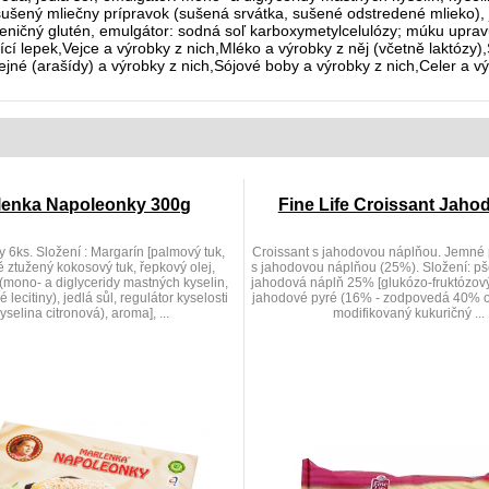
l; sušený mliečny prípravok (sušená srvátka, sušené odstredené mlieko),
pšeničný glutén, emulgátor: sodná soľ karboxymetylcelulózy; múku uprav
 lepek,Vejce a výrobky z nich,Mléko a výrobky z něj (včetně laktóz
 (arašídy) a výrobky z nich,Sójové boby a výrobky z nich,Celer a výr
lenka Napoleonky 300g
Fine Life Croissant Jaho
6ks. Složení : Margarín [palmový tuk,
Croissant s jahodovou náplňou. Jemné
ě ztužený kokosový tuk, řepkový olej,
s jahodovou náplňou (25%). Složení: p
(mono- a diglyceridy mastných kyselin,
jahodová náplň 25% [glukózo-fruktózový 
 lecitiny), jedlá sůl, regulátor kyselosti
jahodové pyré (16% - zodpovedá 40% o
yselina citronová), aroma], ...
modifikovaný kukuričný ...