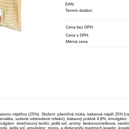
EAN:
Termín dodání:
Cena bez DPH:
Cena s DPH:
Měrná cena:
ovou náplňou (25%). Složení: pšeničná múka, kakaová náplň 25% [rast
srvátka, sušené odstredené mlieko), kakaový prášok 4,8%, emulgátor: 
mulgátor: slnečnicový lecitín; jedlá soľ, arómy: lieskovooriešková, vanil
voda, jedlá soľ, emulgátor: mono- a diglyceridy mastných kyselín; kyseli