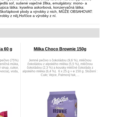
 jedlá soľ, sušené vaječné žĺtka, emulgátory: mono- a
ujúca látka: kyselina askorbová, konzervačná látka:
y),Skořápkové plody a výrobky z nich, MŮŽE OBSAHOVAT:
obky z něj,Hořčice a výrobky z ní.
da 60 g
Milka Choco Brownie 150g
 pečivo (75%)
Jemné pečivo s čokoládou (9,6 %), mléčnou
šeničná múka,
čokoládou z alpského mléka (5,5 %), mléčnou
sirup, cukor,
čokoládou (2,3 %) a kousky mléčné čokolády z
vocia), voda,
alpského mléka (6,4 %). 6 x 25 g = ℮ 150 g. Složení :
Cukr, Vejce, Palmový tuk, ...