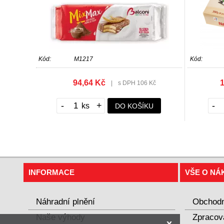
Kód:
M1217
Kód:
94,64 Kč
1
|
s DPH 106 Kč
-
+
-
DO KOŠÍKU
INFORMACE
VŠE O NÁ
Náhradní plnění
Obchodn
Naše výhody
Zpracov
x