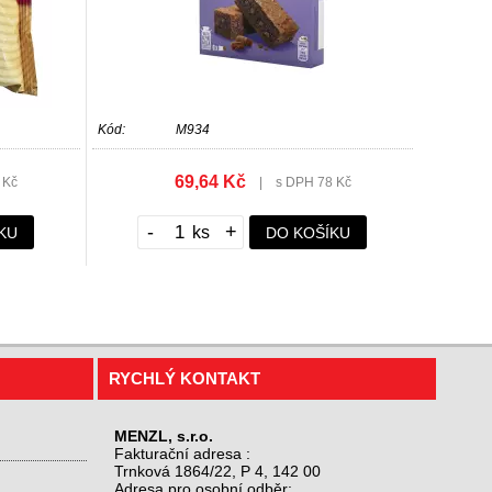
Kód:
M934
69,64 Kč
 Kč
|
s DPH 78 Kč
-
+
KU
DO KOŠÍKU
RYCHLÝ KONTAKT
MENZL, s.r.o.
Fakturační adresa :
Trnková 1864/22, P 4, 142 00
Adresa pro osobní odběr: