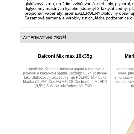
glukózový sirup, droždie, zvlhčovadlá: sorbitoly, glycero
diglyceridy mastných kyselín, stearoyl-2-laktylát sodný; 
propionan vápenatý; aróma.ALERGENYObiloviny obsahující
Sezamová semena a výrobky z nich,Jádra podzemnice olejné
ALTERNATIVNÍ ZBOŽÍ
Balconi Mix max 10x35g
Mar
Cukrářský výrobek s tukovou náplní a kakaovou
Napoleonky 
polevou a kakaovou náplní. Složení: Cukr Rostlinné
voda, pln
tuky Glukózový-fruktózový sirup PŠENIČNÁ mouka
emulgátory 
hladká (11,4%) Čerstvá VEJCE Odstředěné MLÉKO
slunečnicové
(9,5%) Sušené odstředěné MLÉKO ...
(k