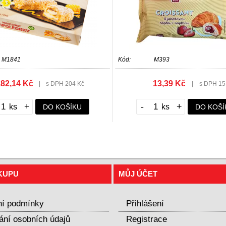
M1841
Kód:
M393
82,14 Kč
13,39 Kč
|
s DPH 204 Kč
|
s DPH 15
+
-
+
DO KOŠÍKU
DO KOŠÍ
KUPU
MŮJ ÚČET
í podmínky
Přihlášení
ání osobních údajů
Registrace