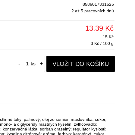
8586017331525
2 až 5 pracovních dnů
13,39 Kč
15 Kč
3 Kč / 100 g
VLOŽIT DO KOŠÍKU
-
+
linné tuky: palmový, olej zo semien maslovníka; cukor,
mono- a diglyceridy mastných kyselín; zvlhčovadlo:
ín; konzervačná látka: sorban draselný; regulátor kyslosti:
na: kyselina citrónová; aróma, farbivo: karotény), cukor,