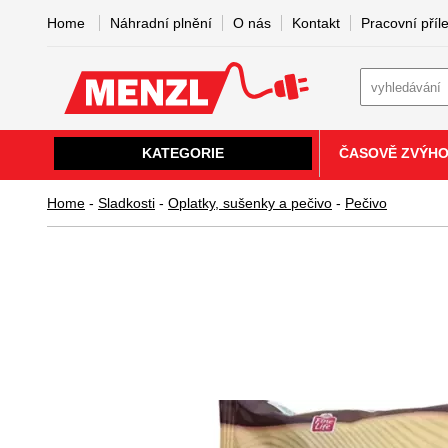
Home
Náhradní plnění
O nás
Kontakt
Pracovní příle
KATEGORIE
ČASOVĚ ZVÝH
Home
-
Sladkosti
-
Oplatky, sušenky a pečivo
-
Pečivo