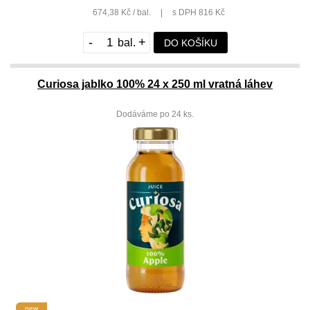
674,38 Kč / bal.
|
s DPH 816 Kč
-
+
DO KOŠÍKU
Curiosa jablko 100% 24 x 250 ml vratná láhev
Dodáváme po 24 ks.
new