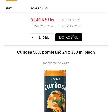
Kód:
M24330CVJ
31,40 Kč / ks
|
s DPH 38 Kč
753,72 Kč / bal.
|
s DPH 912 Kč
-
+
DO KOŠÍKU
Curiosa 50% pomeranč 24 x 330 ml plech
Dodáváme po 24 ks.