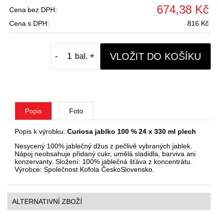
674,38 Kč
Cena bez DPH:
Cena s DPH:
816 Kč
VLOŽIT DO KOŠÍKU
-
+
Popis
Foto
Popis k výrobku:
Curiosa jablko 100 % 24 x 330 ml plech
Nesycený 100% jablečný džus z pečlivě vybraných jablek.
Nápoj neobsahuje přidaný cukr, umělá sladidla, barviva ani
konzervanty. Složení: 100% jablečná šťáva z koncentrátu.
Výrobce: Společnost Kofola ČeskoSlovensko.
ALTERNATIVNÍ ZBOŽÍ