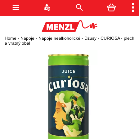
Home
-
Nápoje
-
Nápoje nealkoholické
-
Džusy
-
CURIOSA - plech
a vratný obal