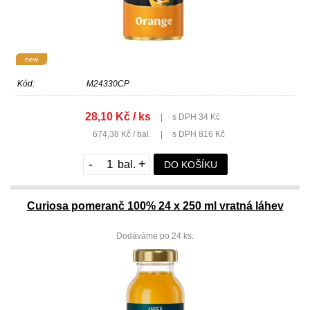
new
Kód:
M24330CP
28,10 Kč / ks
|
s DPH 34 Kč
674,38 Kč / bal.
|
s DPH 816 Kč
-
+
DO KOŠÍKU
Curiosa pomeranč 100% 24 x 250 ml vratná láhev
Dodáváme po 24 ks.