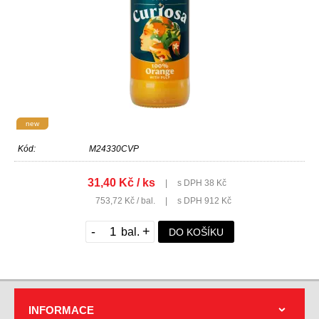
new
Kód:
M24330CVP
31,40 Kč / ks
|
s DPH 38 Kč
753,72 Kč / bal.
|
s DPH 912 Kč
-
+
DO KOŠÍKU
INFORMACE