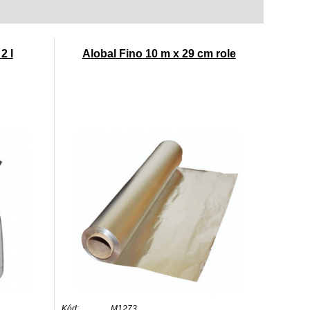
2 l
Alobal Fino 10 m x 29 cm role
Kód:
M1273