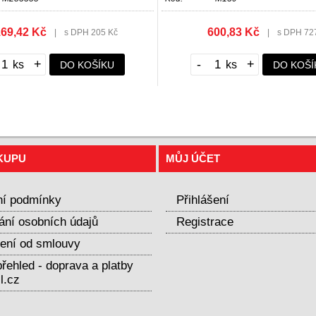
69,42 Kč
600,83 Kč
|
s DPH 205 Kč
|
s DPH 72
+
-
+
DO KOŠÍKU
DO KOŠÍ
KUPU
MŮJ ÚČET
í podmínky
Přihlášení
ání osobních údajů
Registrace
ení od smlouvy
řehled - doprava a platby
l.cz