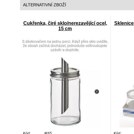
ALTERNATIVNÍ ZBOŽÍ
Cukřenka, čiré sklo/nerezavějící ocel,
Sklenice
15 cm
S dávkovačem na jednu porci. Když přes sklo uvidíte,
že obsah začíná docházet, jednoduše odšroubujete
uzávěr a doplníte.
Kód:
IK65
Kód: