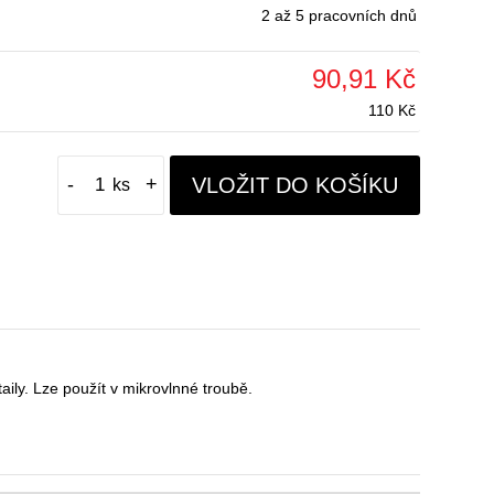
2 až 5 pracovních dnů
90,91 Kč
110 Kč
VLOŽIT DO KOŠÍKU
-
+
ly. Lze použít v mikrovlnné troubě.