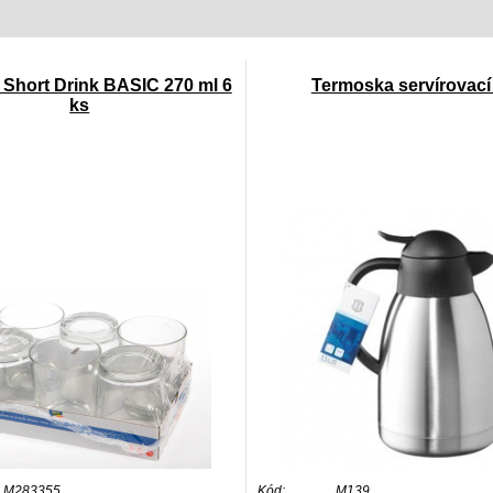
 Short Drink BASIC 270 ml 6
Termoska servírovací 
ks
M283355
Kód:
M139