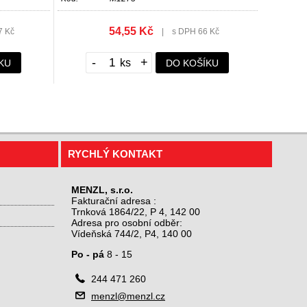
54,55 Kč
7 Kč
|
s DPH 66 Kč
-
+
KU
DO KOŠÍKU
RYCHLÝ KONTAKT
MENZL, s.r.o.
Fakturační adresa :
Trnková 1864/22, P 4, 142 00
Adresa pro osobní odběr:
Vídeňská 744/2, P4, 140 00
Po - pá
8 - 15

244 471 260

menzl@menzl.cz