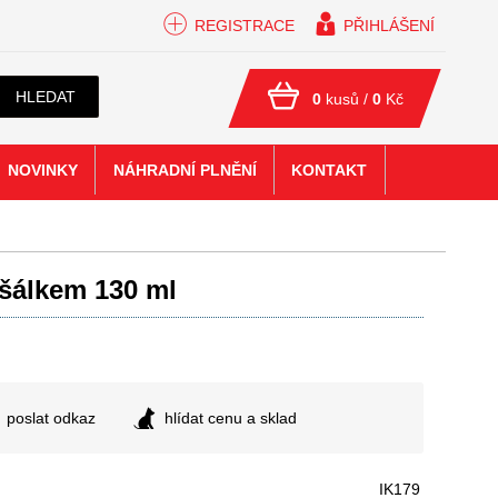
REGISTRACE
PŘIHLÁŠENÍ
HLEDAT
0
kusů /
0
Kč
NOVINKY
NÁHRADNÍ PLNĚNÍ
KONTAKT
šálkem 130 ml
poslat odkaz
hlídat cenu a sklad
IK179