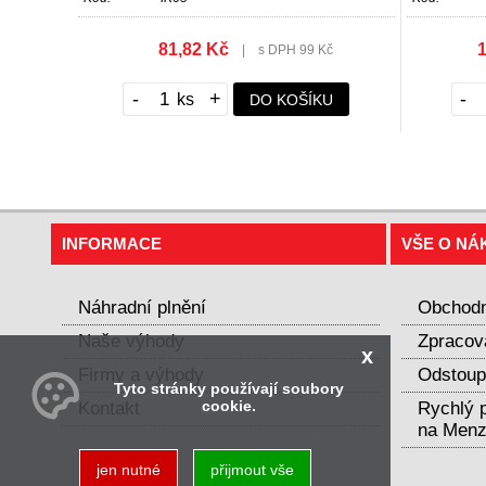
81,82 Kč
1
|
s DPH 99 Kč
-
+
-
DO KOŠÍKU
INFORMACE
VŠE O NÁ
Náhradní plnění
Obchodn
Naše výhody
Zpracov
x
Firmy a výhody
Odstoup
Tyto stránky používají soubory
cookie.
Kontakt
Rychlý p
na Menz
jen nutné
přijmout vše