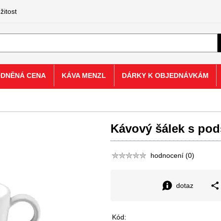
žitost
ODNĚNÁ CENA
KÁVA MENZL
DÁRKY K OBJEDNÁVKÁM
Kávový šálek s pod
hodnocení (0)
dotaz
Kód: