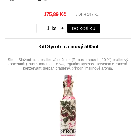
Kód:
M736
175,89 Kč
|
s DPH 197 Kč
-
+
DO KOŠÍKU
Kitl Syrob malinový 500ml
Sirup. Složení: cukr, malinová dužnina (Rubus idaeus L., 10 %), malinový
koncentrát (Rubus idaeus L., 8 %), regulátor kyselosti: kyselina citronová,
konzervant: sorban draselný, přírodní malinové aroma.