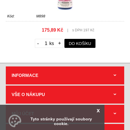
Kód:
M898
175,89 Kč
|
s DPH 197 Kč
-
+
DO KOŠÍKU
INFORMACE
VŠE O NÁKUPU
x
MŮJ ÚČET
Tyto stránky používají soubory
cookie.