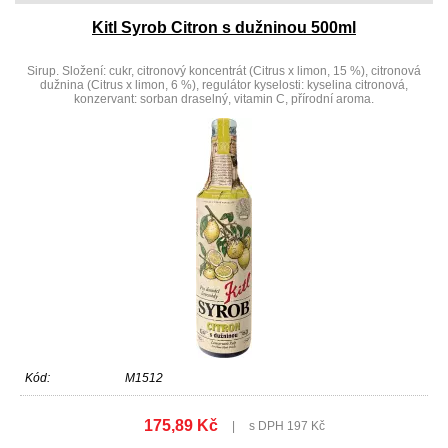
Kitl Syrob Citron s dužninou 500ml
Sirup. Složení: cukr, citronový koncentrát (Citrus x limon, 15 %), citronová
dužnina (Citrus x limon, 6 %), regulátor kyselosti: kyselina citronová,
konzervant: sorban draselný, vitamin C, přírodní aroma.
Kód:
M1512
175,89 Kč
|
s DPH 197 Kč