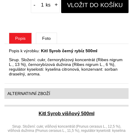
VLOŽIT DO KOŠÍKU
-
+
Popis
Foto
Popis k výrobku:
Kitl Syrob černý rybíz 500ml
Sirup. Složení: cukr, černorybízový koncentrát (Ribes nigrum
L., 13 %), černorybízová dužnina (Ribes nigrum L., 6 %),
regulátor kyselosti: kyselina citronová, konzervant: sorban
draselný, aroma.
ALTERNATIVNÍ ZBOŽÍ
Kitl Syrob višňový 500ml
Sirup. Složení: cukr, višňový koncentrát (Prunus cerasus L., 12,5 %),
višňová dužnina (Prunus cerasus L., 11,5 %), regulátor kyselosti: kyselina