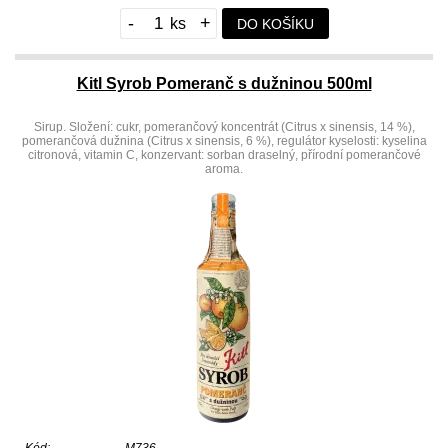
-
+
DO KOŠÍKU
Kitl Syrob Pomeranč s dužninou 500ml
Sirup. Složení: cukr, pomerančový koncentrát (Citrus x sinensis, 14 %),
pomerančová dužnina (Citrus x sinensis, 6 %), regulátor kyselosti: kyselina
citronová, vitamin C, konzervant: sorban draselný, přírodní pomerančové
aroma.