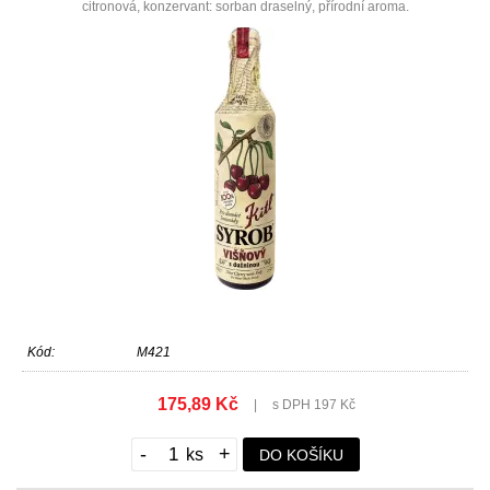
citronová, konzervant: sorban draselný, přírodní aroma.
výprodej
Kód:
M421
175,89 Kč
|
s DPH 197 Kč
-
+
DO KOŠÍKU