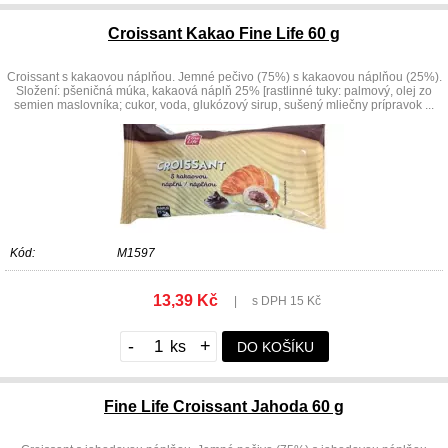
Croissant Kakao Fine Life 60 g
Croissant s kakaovou náplňou. Jemné pečivo (75%) s kakaovou náplňou (25%).
Složení: pšeničná múka, kakaová náplň 25% [rastlinné tuky: palmový, olej zo
semien maslovníka; cukor, voda, glukózový sirup, sušený mliečny prípravok ...
Kód:
M1597
13,39 Kč
|
s DPH 15 Kč
-
+
DO KOŠÍKU
Fine Life Croissant Jahoda 60 g