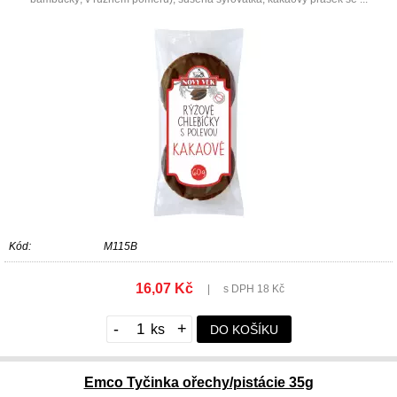
Kód:
M115B
16,07 Kč
|
s DPH 18 Kč
-
+
DO KOŠÍKU
Emco Tyčinka ořechy/pistácie 35g