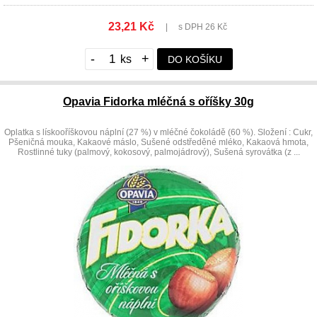
23,21 Kč
|
s DPH 26 Kč
-
+
DO KOŠÍKU
Opavia Fidorka mléčná s oříšky 30g
Oplatka s lískooříškovou náplní (27 %) v mléčné čokoládě (60 %). Složení : Cukr,
Pšeničná mouka, Kakaové máslo, Sušené odstředěné mléko, Kakaová hmota,
Rostlinné tuky (palmový, kokosový, palmojádrový), Sušená syrovátka (z ...