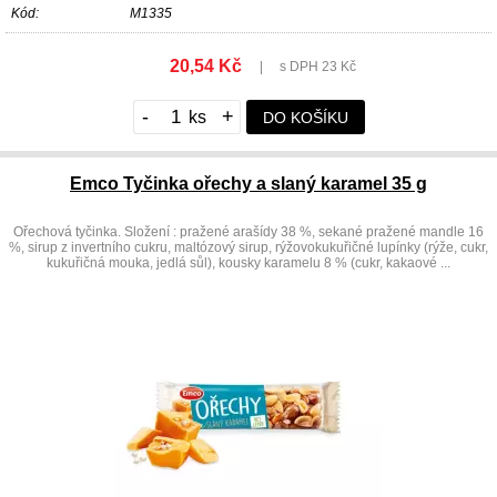
Kód:
M1335
20,54 Kč
|
s DPH 23 Kč
-
+
DO KOŠÍKU
Emco Tyčinka ořechy a slaný karamel 35 g
Ořechová tyčinka. Složení : pražené arašídy 38 %, sekané pražené mandle 16
%, sirup z invertního cukru, maltózový sirup, rýžovokukuřičné lupínky (rýže, cukr,
kukuřičná mouka, jedlá sůl), kousky karamelu 8 % (cukr, kakaové ...