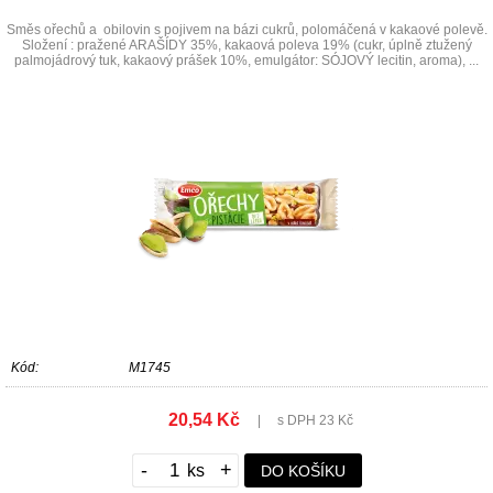
Směs ořechů a obilovin s pojivem na bázi cukrů, polomáčená v kakaové polevě.
Složení : pražené ARAŠÍDY 35%, kakaová poleva 19% (cukr, úplně ztužený
palmojádrový tuk, kakaový prášek 10%, emulgátor: SÓJOVÝ lecitin, aroma), ...
Kód:
M1745
20,54 Kč
|
s DPH 23 Kč
-
+
DO KOŠÍKU