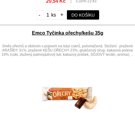
20,54 Kč
|
s DPH 23 Kč
-
+
DO KOŠÍKU
Emco Tyčinka ořechy/kešu 35g
Směs ořechů a obilovin s pojivem na bázi cukrů, polomáčená. Složení : pražené
ARAŠÍDY 31%, pražené KEŠU OŘECHY 23%, glukózový sirup, kakaová poleva
19% (cukr, ztužený palmojádrový tuk, kakaový prášek, SÓJOVÝ lecitin, aroma), ...