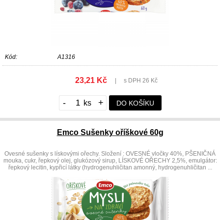
Kód:
A1316
23,21 Kč
|
s DPH 26 Kč
-
+
DO KOŠÍKU
Emco Sušenky oříškové 60g
Ovesné sušenky s lískovými ořechy. Složení : OVESNÉ vločky 40%, PŠENIČNÁ
mouka, cukr, řepkový olej, glukózový sirup, LÍSKOVÉ OŘECHY 2,5%, emulgátor:
řepkový lecitin, kypřicí látky (hydrogenuhličitan amonný, hydrogenuhličitan ...