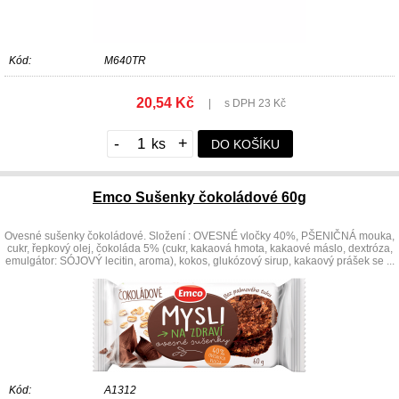
Kód:
M640TR
20,54 Kč
|
s DPH 23 Kč
-
+
DO KOŠÍKU
Emco Sušenky čokoládové 60g
Ovesné sušenky čokoládové. Složení : OVESNÉ vločky 40%, PŠENIČNÁ mouka,
cukr, řepkový olej, čokoláda 5% (cukr, kakaová hmota, kakaové máslo, dextróza,
emulgátor: SÓJOVÝ lecitin, aroma), kokos, glukózový sirup, kakaový prášek se ...
Kód:
A1312