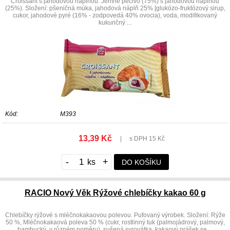
Croissant s jahodovou náplňou. Jemné pečivo (75%) s jahodovou náplňou
(25%). Složení: pšeničná múka, jahodová náplň 25% [glukózo-fruktózový sirup,
cukor, jahodové pyré (16% - zodpovedá 40% ovocia), voda, modifikovaný
kukuričný ...
Kód:
M393
13,39 Kč
|
s DPH 15 Kč
-
+
DO KOŠÍKU
RACIO Nový Věk Rýžové chlebíčky kakao 60 g
Chlebíčky rýžové s mléčnokakaovou polevou. Pufovaný výrobek. Složení: Rýže
50 %, Mléčnokakaová poleva 50 % (cukr, rostlinný tuk (palmojádrový, palmový,
bambucký, v různém poměru), sušená syrovátka, kakaový prášek se ...