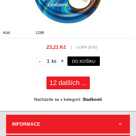
Kód:
1298
23,21 Kč
|
s DPH 26 Kč
-
+
DO KOŠÍKU
12 dalších ...
Nacházíte se v kategorii:
Sladkosti
INFORMACE