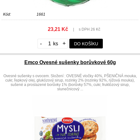
Kód:
1661
23,21 Kč
|
s DPH 26 Kč
-
+
DO KOŠÍKU
Emco Ovesné sušenky borůvkové 60g
Ovesné sušenky s ovocem. Složení : OVESNÉ vločky 40%, PŠENIČNÁ mouka,
cukr, řepkový olej, glukózový sirup, rozinky 2% (rozinky 92%, rýžová mouka),
sušené a proslazené borůvky 1% (borůvky 57%, cukr, fruktózový sirup,
slunečnicový ...