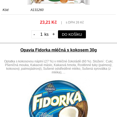
Kód:
A131260
23,21 Kč
|
s DPH 26 Kč
-
+
DO KOŠÍKU
Opavia Fidorka mléčná s kokosem 30g
Oplatka s kokosovou náplní (27 %) v mléčné čokoládě (60 %). Složení : Cukr,
Pšeničná mouka, Kakaové máslo, Kakaová hmota, Rostlinné tuky (palmový,
kokosový, palmojádrový), Sušené odstředěné mléko, Sušená syrovátka (z
mléka), ...