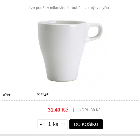
Lze použít v mikrovlnné troubě. Lze mýt v myčce.
Kód:
IK1145
31,40 Kč
|
s DPH 38 Kč
-
+
DO KOŠÍKU