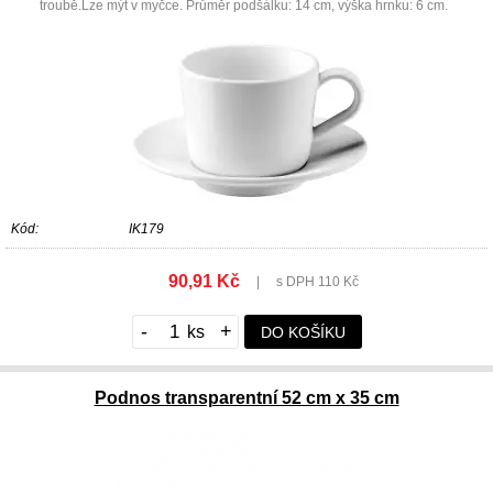
troubě.Lze mýt v myčce. Průměr podšálku: 14 cm, výška hrnku: 6 cm.
Kód:
IK179
90,91 Kč
|
s DPH 110 Kč
-
+
DO KOŠÍKU
Podnos transparentní 52 cm x 35 cm