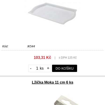
Kód:
IK544
103,31 Kč
|
s DPH 125 Kč
-
+
DO KOŠÍKU
Lžička Moka 11 cm 6 ks