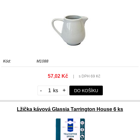
Kód:
M1088
57,02 Kč
|
s DPH 69 Kč
-
+
DO KOŠÍKU
Lžička kávová Glassia Tarrington House 6 ks