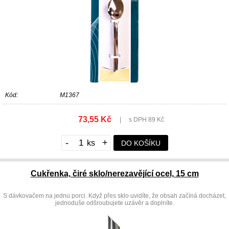
Kód:
M1367
73,55 Kč
|
s DPH 89 Kč
-
+
DO KOŠÍKU
Cukřenka, čiré sklo/nerezavějící ocel, 15 cm
S dávkovačem na jednu porci. Když přes sklo uvidíte, že obsah začíná docházet,
jednoduše odšroubujete uzávěr a doplníte.