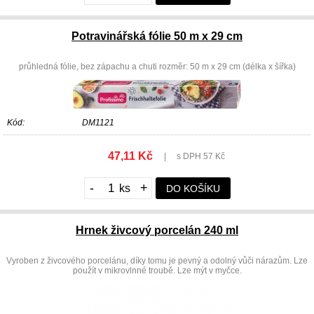
Potravinářská fólie 50 m x 29 cm
průhledná fólie, bez zápachu a chuti rozměr: 50 m x 29 cm (délka x šířka)
Kód:
DM1121
47,11 Kč
|
s DPH 57 Kč
-
+
DO KOŠÍKU
Hrnek živcový porcelán 240 ml
Vyroben z živcového porcelánu, díky tomu je pevný a odolný vůči nárazům. Lze
použít v mikrovlnné troubě. Lze mýt v myčce.