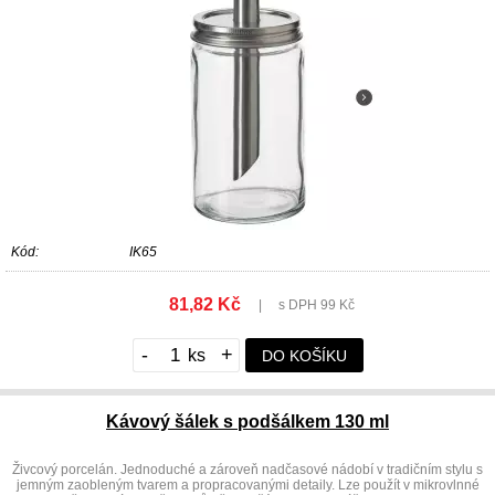
Kód:
IK65
81,82 Kč
|
s DPH 99 Kč
-
+
DO KOŠÍKU
Kávový šálek s podšálkem 130 ml
Živcový porcelán. Jednoduché a zároveň nadčasové nádobí v tradičním stylu s
jemným zaobleným tvarem a propracovanými detaily. Lze použít v mikrovlnné