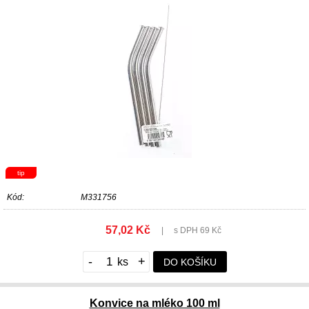
tip
Kód:
M331756
57,02 Kč
|
s DPH 69 Kč
-
+
DO KOŠÍKU
Konvice na mléko 100 ml