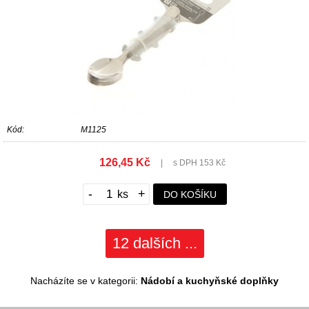
Kód:
M1125
126,45 Kč
|
s DPH 153 Kč
-
+
DO KOŠÍKU
12 dalších ...
Nacházíte se v kategorii:
Nádobí a kuchyňské doplňky