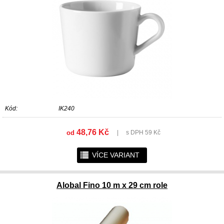
Kód:
IK240
48,76 Kč
od
|
s DPH 59 Kč
r
VÍCE VARIANT
Alobal Fino 10 m x 29 cm role