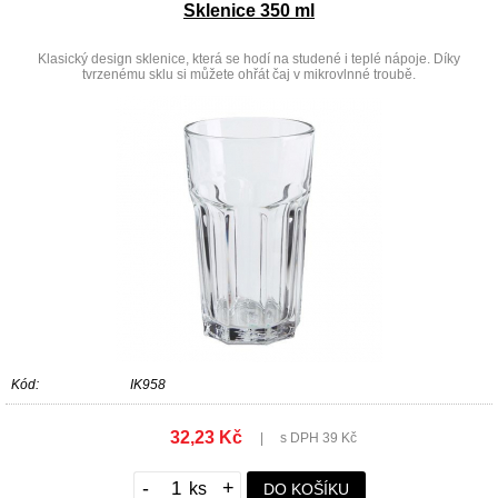
Sklenice 350 ml
Klasický design sklenice, která se hodí na studené i teplé nápoje. Díky
tvrzenému sklu si můžete ohřát čaj v mikrovlnné troubě.
Kód:
IK958
32,23 Kč
|
s DPH 39 Kč
-
+
DO KOŠÍKU