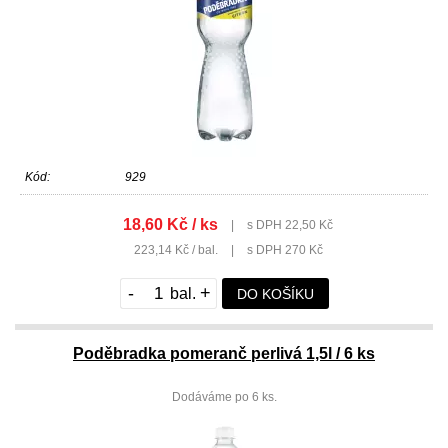
Kód:
929
18,60 Kč / ks
|
s DPH 22,50 Kč
223,14 Kč / bal.
|
s DPH 270 Kč
-
+
DO KOŠÍKU
Poděbradka pomeranč perlivá 1,5l / 6 ks
Dodáváme po 6 ks.