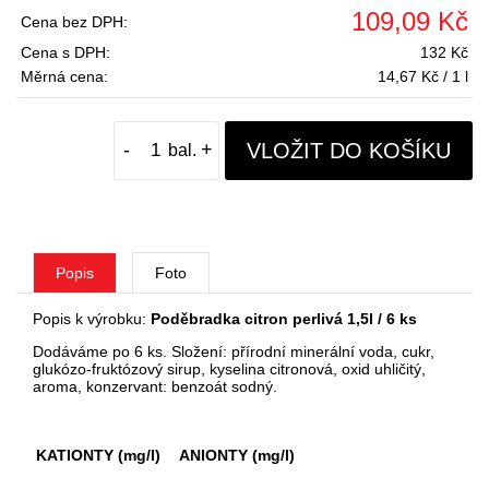
109,09 Kč
Cena bez DPH:
Cena s DPH:
132 Kč
Měrná cena:
14,67 Kč / 1 l
VLOŽIT DO KOŠÍKU
-
+
Popis
Foto
Popis k výrobku:
Poděbradka citron perlivá 1,5l / 6 ks
Dodáváme po 6 ks. Složení: přírodní minerální voda, cukr,
glukózo-fruktózový sirup, kyselina citronová, oxid uhličitý,
aroma, konzervant: benzoát sodný.
KATIONTY (mg/l)
ANIONTY (mg/l)