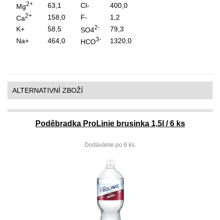
2+
63,1
Cl-
400,0
Mg
2+
158,0
F-
1,2
Ca
2-
K+
58,5
79,3
SO4
3-
Na+
464,0
1320,0
HCO
ALTERNATIVNÍ ZBOŽÍ
Poděbradka ProLinie brusinka 1,5l / 6 ks
Dodáváme po 6 ks.