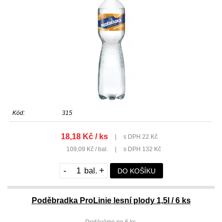
Kód:
315
18,18 Kč / ks
|
s DPH 22 Kč
109,09 Kč / bal.
|
s DPH 132 Kč
-
+
DO KOŠÍKU
Poděbradka ProLinie lesní plody 1,5l / 6 ks