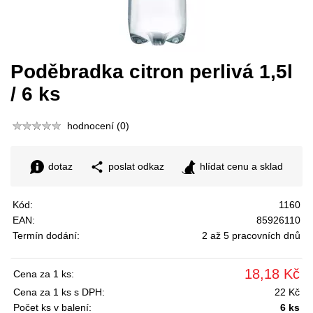
Poděbradka citron perlivá 1,5l
/ 6 ks
hodnocení (0)
dotaz
poslat odkaz
hlídat cenu a sklad
Kód:
1160
EAN:
85926110
Termín dodání:
2 až 5 pracovních dnů
18,18 Kč
Cena za 1 ks:
Cena za 1 ks s DPH:
22 Kč
Počet ks v balení:
6 ks