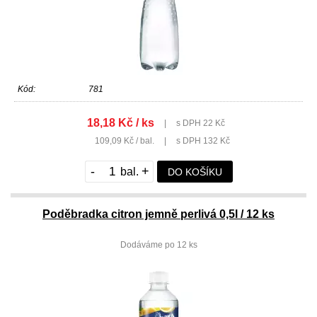
Kód:
781
18,18 Kč / ks
|
s DPH 22 Kč
109,09 Kč / bal.
|
s DPH 132 Kč
-
+
DO KOŠÍKU
Poděbradka citron jemně perlivá 0,5l / 12 ks
Dodáváme po 12 ks