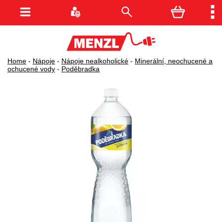
Home
-
Nápoje
-
Nápoje nealkoholické
-
Minerální, neochucené a
ochucené vody
-
Poděbradka