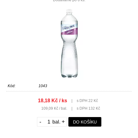
Dodáváme po 6 ks.
Kód:
1043
18,18 Kč / ks
|
s DPH 22 Kč
109,09 Kč / bal.
|
s DPH 132 Kč
-
+
DO KOŠÍKU