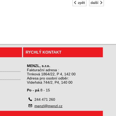
zpět
další
RYCHLÝ KONTAKT
MENZL, s.r.o.
Fakturační adresa :
Trnková 1864/22, P 4, 142 00
Adresa pro osobní odběr:
Vídeňská 744/2, P4, 140 00
Po - pá
8 - 15

244 471 260

menzl@menzl.cz