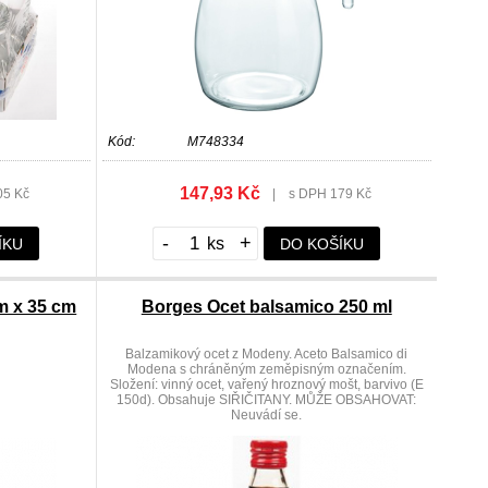
Kód:
M748334
147,93 Kč
05 Kč
|
s DPH 179 Kč
-
+
ÍKU
DO KOŠÍKU
m x 35 cm
Borges Ocet balsamico 250 ml
Balzamikový ocet z Modeny. Aceto Balsamico di
Modena s chráněným zeměpisným označením.
Složení: vinný ocet, vařený hroznový mošt, barvivo (E
150d). Obsahuje SIŘIČITANY. MŮŽE OBSAHOVAT:
Neuvádí se.