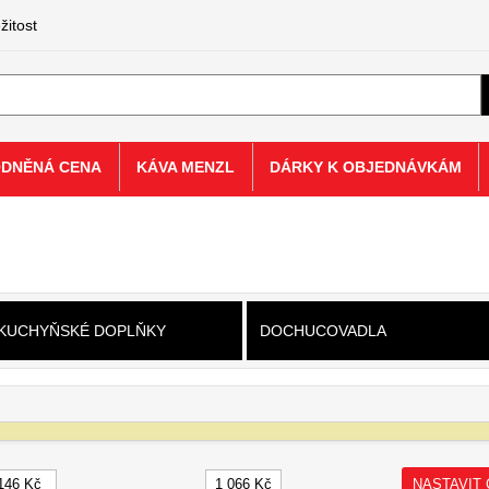
žitost
ODNĚNÁ CENA
KÁVA MENZL
DÁRKY K OBJEDNÁVKÁM
 KUCHYŇSKÉ DOPLŇKY
DOCHUCOVADLA
NASTAVIT