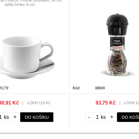
mýt v myčce. Průměr podšálku: 14 cm,
výška hrnku: 6 cm.
IK179
Kód:
M849
90,91 Kč
93,75 Kč
|
s DPH 110 Kč
|
s DPH 1
+
-
+
DO KOŠÍKU
DO KOŠ