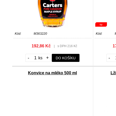
tip
Kód:
M363220
Kód:
192,86 Kč
1
|
s DPH 216 Kč
-
+
-
DO KOŠÍKU
Konvice na mléko 500 ml
Lž