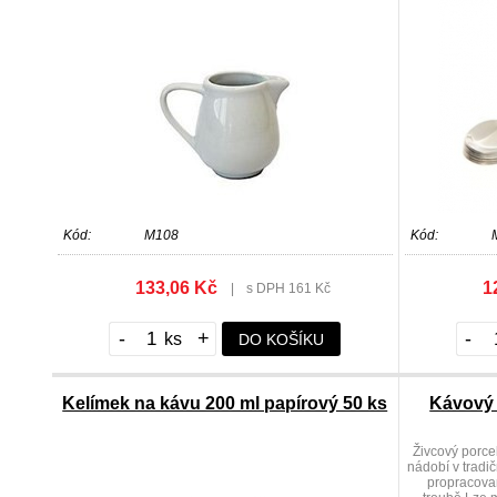
Kód:
M108
Kód:
133,06 Kč
1
|
s DPH 161 Kč
-
+
-
DO KOŠÍKU
Kelímek na kávu 200 ml papírový 50 ks
Kávový 
Živcový porc
nádobí v tradi
propracovan