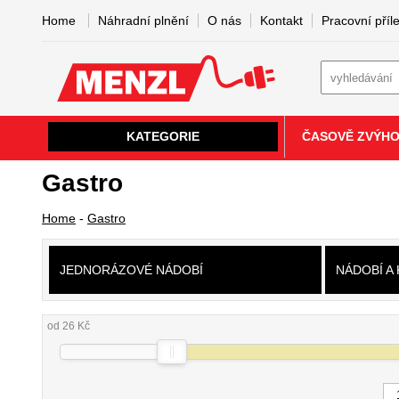
Home
Náhradní plnění
O nás
Kontakt
Pracovní příle
KATEGORIE
ČASOVĚ ZVÝH
Gastro
Home
-
Gastro
JEDNORÁZOVÉ NÁDOBÍ
NÁDOBÍ A
od 26 Kč