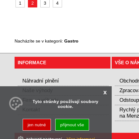
1
2
3
4
Nacházíte se v kategorii:
Gastro
INFORMACE
VŠE O NÁ
Náhradní plnění
Obchodn
Naše výhody
Zpracov
x
Firmy a výhody
Odstoup
Tyto stránky používají soubory
cookie.
Kontakt
Rychlý p
na Menz
jen nutné
přijmout vše
NAJDETE NÁS