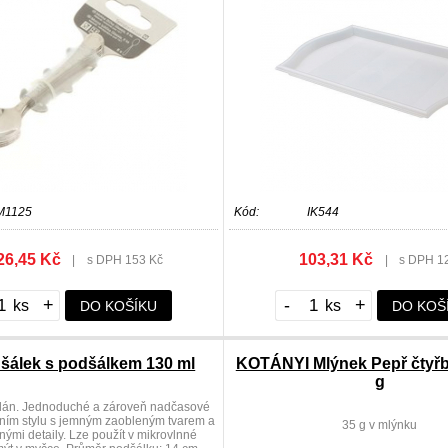
M1125
Kód:
IK544
26,45 Kč
103,31 Kč
|
s DPH 153 Kč
|
s DPH 1
+
-
+
DO KOŠÍKU
DO KOŠ
šálek s podšálkem 130 ml
KOTÁNYI Mlýnek Pepř čtyřb
g
elán. Jednoduché a zároveň nadčasové
čním stylu s jemným zaobleným tvarem a
35 g v mlýnku
ými detaily. Lze použít v mikrovlnné