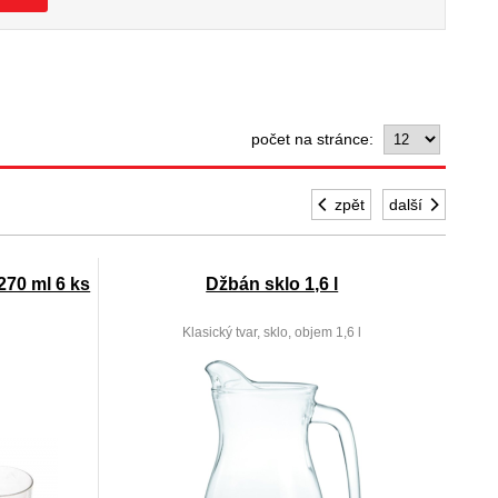
počet na stránce:
zpět
další
270 ml 6 ks
Džbán sklo 1,6 l
Klasický tvar, sklo, objem 1,6 l