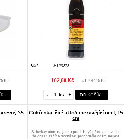
Kód:
M123278
102,68 Kč
25 Kč
|
s DPH 115 Kč
-
+
ÍKU
DO KOŠÍKU
arevný 35
Cukřenka, čiré sklo/nerezavějící ocel, 15
cm
S dávkovačem na jednu porci. Když přes sklo uvidíte,
že obsah začíná docházet, jednoduše odšroubujete