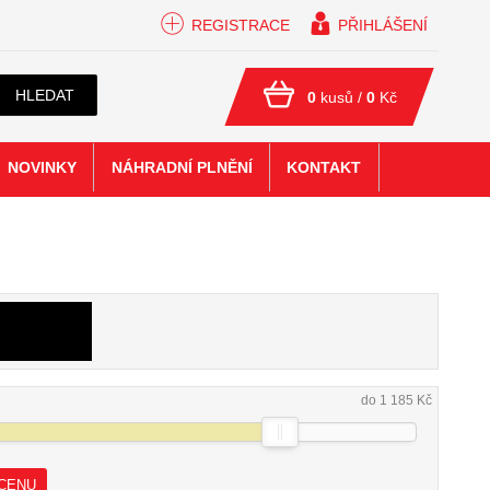
REGISTRACE
PŘIHLÁŠENÍ
HLEDAT
0
kusů /
0
Kč
NOVINKY
NÁHRADNÍ PLNĚNÍ
KONTAKT
do 1 185 Kč
 CENU