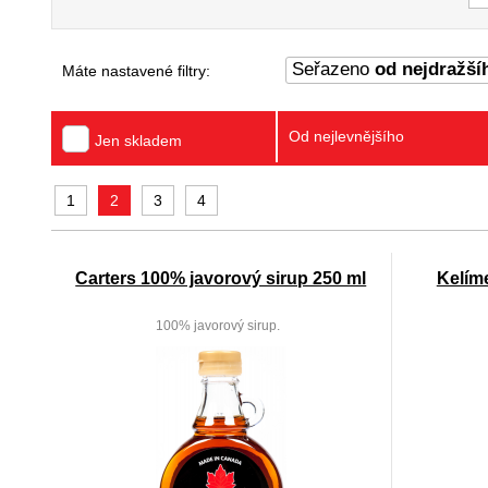
Seřazeno
od nejdražší
Máte nastavené filtry:
Od nejlevnějšího
Jen skladem
1
2
3
4
Carters 100% javorový sirup 250 ml
Kelím
100% javorový sirup.