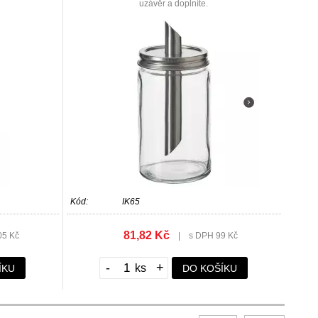
uzávěr a doplníte.
Kód:
IK65
81,82 Kč
05 Kč
|
s DPH 99 Kč
-
+
ÍKU
DO KOŠÍKU