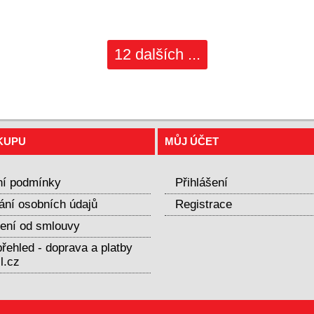
12 dalších ...
KUPU
MŮJ ÚČET
í podmínky
Přihlášení
ání osobních údajů
Registrace
ení od smlouvy
řehled - doprava a platby
l.cz