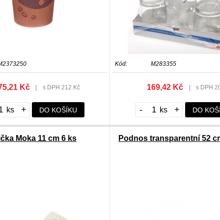
M2373250
Kód:
M283355
75,21 Kč
169,42 Kč
|
s DPH 212 Kč
|
s DPH 2
+
-
+
DO KOŠÍKU
DO KOŠ
ička Moka 11 cm 6 ks
Podnos transparentní 52 c