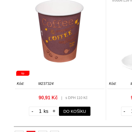
troubě.Lze 
tip
Kód:
M237324
Kód:
90,91 Kč
|
s DPH 110 Kč
-
+
-
DO KOŠÍKU